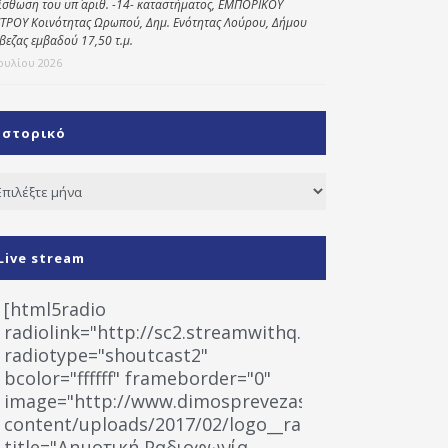
ίσθωση του υπ΄ αριθ. -14- καταστήματος, ΕΜΠΟΡΙΚΟΥ
ΤΡΟΥ Κοινότητας Ωρωπού, Δημ. Ενότητας Λούρου, Δήμου
βεζας εμβαδού 17,50 τ.μ.
Ιουλίου 2026
Ιστορικό
τορικό
Live stream
[html5radio
radiolink="http://sc2.streamwithq.com:8028/stream
radiotype="shoutcast2"
bcolor="ffffff" frameborder="0"
image="http://www.dimosprevezas.gr/wp-
content/uploads/2017/02/logo__radiofonias.jpg"
title="Δημοτική Ραδιοφωνία