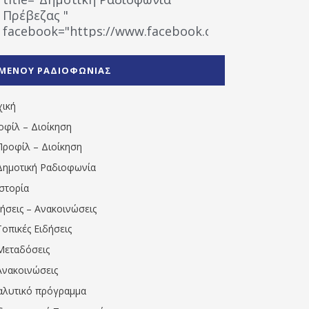
Πρέβεζας "
facebook="https://www.facebook.com/%CE%9
%CE%A1%CE%B1%CE%B4%CE%B9%CE%BF%CF%86
%CE%A0%CF%81%CE%AD%CE%B2%CE%B5%CE%B6%
ΜΕΝΟΥ ΡΑΔΙΟΦΩΝΙΑΣ
1531194763766854/" artist="" ]
χική
οφίλ – Διοίκηση
Προφίλ – Διοίκηση
Δημοτική Ραδιοφωνία
Ιστορία
δήσεις – Ανακοινώσεις
Τοπικές Ειδήσεις
Μεταδόσεις
Ανακοινώσεις
αλυτικό πρόγραμμα