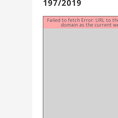
197/2019
Επιτροπή
Δημοτικές
Ενότητες
Failed to fetch Error: URL to t
domain as the current w
Αθλητικές
Υποδομές
Αθλητικές
Εκδηλώσεις