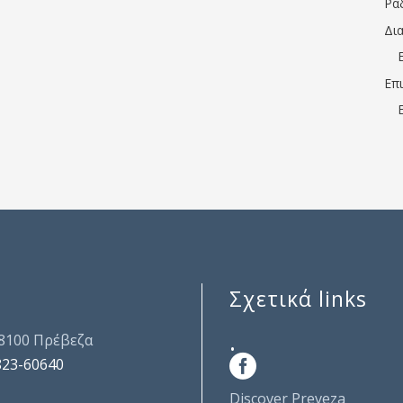
Ρα
Δι
Επ
Σχετικά links
.
48100 Πρέβεζα
823-60640
Discover Preveza