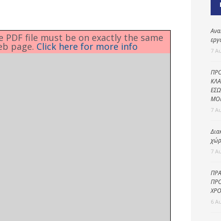
Καθαριότητα και
περιβάλλον
Δημοτική
Ανα
he PDF file must be on exactly the same
αστυνομία
εργ
eb page.
Click here for more info
7 Α
Γραφείο εσόδων
ΠΡΟ
Παιδικοί σταθμοί
ΚΛΑ
ΕΣΩ
Πολιτική
ΜΟ
προστασία
7 Α
Δια
χώρ
7 Α
ΠΡΑ
ΠΡΟ
ΧΡΟ
6 Α