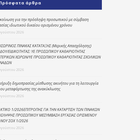
Πρόσφατα άρθρα
Κοινωνικό
παντοπωλείο
κοίνωση για την πρόσληψη προσωπικού με σύμβαση
ασίας ιδιωτικού δικαίου ορισμένου χρόνου
Kοινωνικό
φαρμακείο
υγούστου 2026
Πρόγραμμα
ΣΩΡΙΝΟΣ ΠΙΝΑΚΑΣ ΚΑΤΑΤΑΞΗΣ (Μερικής Απασχόλησης)
“Βοήθεια στο σπίτι”
ΔΟΥ/ΕΙΔΙΚΟΤΗΤΑΣ: ΥΕ ΠΡΟΣΩΠΙΚΟΥ ΚΑΘΑΡΙΟΤΗΤΑΣ
ΤΕΡΙΚΩΝ ΧΩΡΩΝ/ΥΕ ΠΡΟΣΩΠΙΚΟΥ ΚΑΘΑΡΙΟΤΗΤΑΣ ΣΧΟΛΙΚΩΝ
Κέντρο Ημερήσιας
ΝΑΔΩΝ
Φροντίδας
υγούστου 2026
Ηλικιωμένων
(Κ.Η.Φ.Η.) Πρέβεζας
κήρυξη δημοπρασίας μίσθωσης ακινήτου για τη λειτουργία
ου μεταφόρτωσης της ανακύκλωσης
υγούστου 2026
ΚΤΙΚΟ 1/2026ΕΠΙΤΡΟΠΗΣ ΓΙΑ ΤΗΝ ΚΑΤΑΡΤΙΣΗ ΤΩΝ ΠΙΝΑΚΩΝ
ΣΛΗΨΗΣ ΠΡΟΣΩΠΙΚΟΥ ΜΕΣΥΜΒΑΣΗ ΕΡΓΑΣΙΑΣ ΟΡΙΣΜΕΝΟΥ
ΝΟΥ ΣΟΧ 1/2026
υγούστου 2026