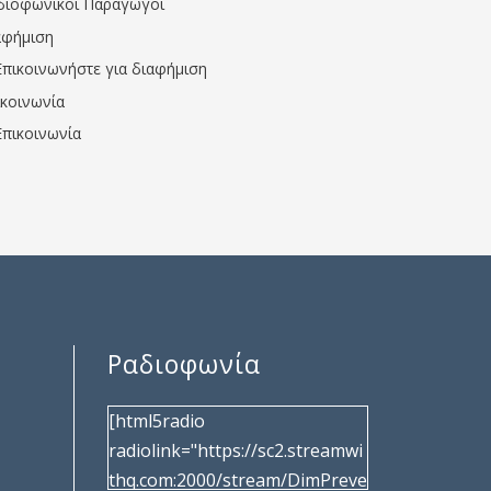
διοφωνικοί Παραγωγοί
αφήμιση
Επικοινωνήστε για διαφήμιση
ικοινωνία
Επικοινωνία
Ραδιοφωνία
[html5radio
radiolink="https://sc2.streamwi
thq.com:2000/stream/DimPreve