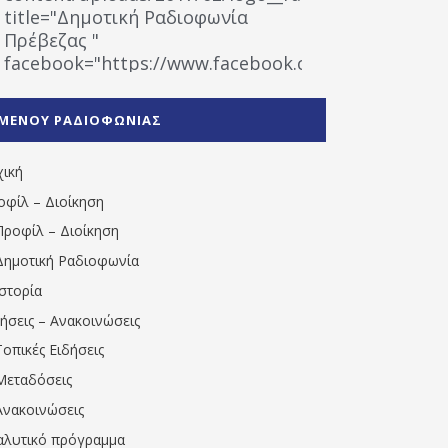
title="Δημοτική Ραδιοφωνία
Πρέβεζας "
facebook="https://www.facebook.com/%CE%9
%CE%A1%CE%B1%CE%B4%CE%B9%CE%BF%CF%86
%CE%A0%CF%81%CE%AD%CE%B2%CE%B5%CE%B6%
ΜΕΝΟΥ ΡΑΔΙΟΦΩΝΙΑΣ
1531194763766854/" artist="" ]
χική
οφίλ – Διοίκηση
Προφίλ – Διοίκηση
Δημοτική Ραδιοφωνία
Ιστορία
δήσεις – Ανακοινώσεις
Τοπικές Ειδήσεις
Μεταδόσεις
Ανακοινώσεις
αλυτικό πρόγραμμα