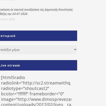
σκληση σε τακτική συνεδρίαση της Δημοτικής Κοινότητας
βεζας την 24-07-2026
Ιουλίου 2026
Ιστορικό
τορικό
Live stream
[html5radio
radiolink="http://sc2.streamwithq.com:8028/stream
radiotype="shoutcast2"
bcolor="ffffff" frameborder="0"
image="http://www.dimosprevezas.gr/wp-
content/uploads/2017/02/logo__radiofonias.jpg"