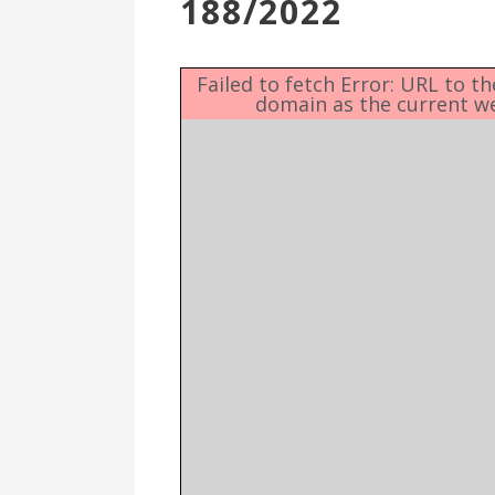
188/2022
Επιτροπή
Δημοτικές
Ενότητες
Failed to fetch Error: URL to t
domain as the current w
Αθλητικές
Υποδομές
Αθλητικές
Εκδηλώσεις