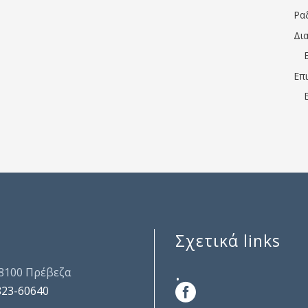
Ρα
Δι
Επ
Σχετικά links
.
48100 Πρέβεζα
823-60640