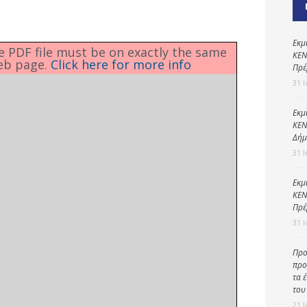
Καθαριότητα και
περιβάλλον
Δημοτική
Εκμ
he PDF file must be on exactly the same
αστυνομία
ΚΕΝ
eb page.
Click here for more info
Πρέ
Γραφείο εσόδων
31 
Παιδικοί σταθμοί
Εκμ
ΚΕΝ
Πολιτική
Δήμ
προστασία
31 
Εκμ
ΚΕΝ
Πρέ
31 
Προ
προ
τα 
του
21 