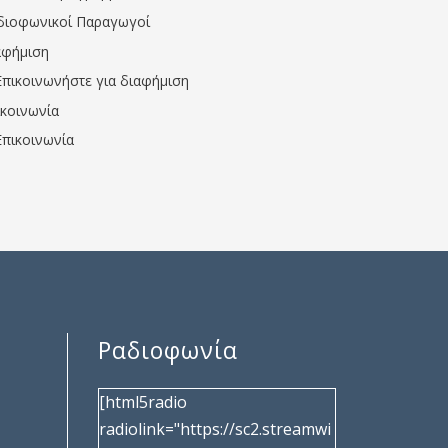
διοφωνικοί Παραγωγοί
αφήμιση
Επικοινωνήστε για διαφήμιση
ικοινωνία
Επικοινωνία
Ραδιοφωνία
[html5radio
radiolink="https://sc2.streamwi