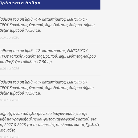
Πρόσφατα άρθρα
Κοινωνικό
παντοπωλείο
ίσθωση του υπ΄ αριθ. -14- καταστήματος, ΕΜΠΟΡΙΚΟΥ
ΤΡΟΥ Κοινότητας Ωρωπού, Δημ. Ενότητας Λούρου, Δήμου
Kοινωνικό
βεζας εμβαδού 17,50 τ.μ.
φαρμακείο
Ιουλίου 2026
Πρόγραμμα
“Βοήθεια στο σπίτι”
ίσθωση του υπ΄ αριθ. -12- καταστήματος, ΕΜΠΟΡΙΚΟΥ
ΤΡΟΥ Τοπικής Κοινότητας Ωρωπού, Δημ. Ενότητας Λούρου
Κέντρο Ημερήσιας
ου Πρέβεζας εμβαδού 17,50 τ.μ.
Φροντίδας
Ιουλίου 2026
Ηλικιωμένων
(Κ.Η.Φ.Η.) Πρέβεζας
ίσθωση του υπ΄ αριθ. -11- καταστήματος, ΕΜΠΟΡΙΚΟΥ
ΤΡΟΥ Κοινότητας Ωρωπού, Δημ. Ενότητας Λούρου Δήμου
βεζας εμβαδού 17,50 τ.μ.
Ιουλίου 2026
κήρυξη ανοικτού ηλεκτρονικού διαγωνισμού για την
μήθεια γραφικής ύλης και φωτοαντιγραφικού χαρτιού για
έτη 2027 & 2028 για τις υπηρεσίες του Δήμου και τις Σχολικές
 Μονάδες
Ιουλίου 2026