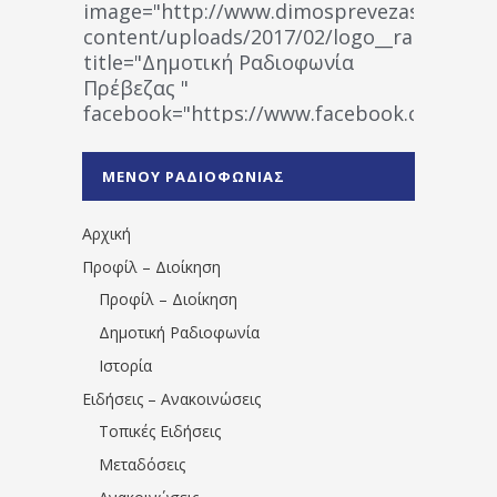
image="http://www.dimosprevezas.gr/wp-
content/uploads/2017/02/logo__radiofonias
title="Δημοτική Ραδιοφωνία
Πρέβεζας "
facebook="https://www.facebook.co
%CE%A1%CE%B1%CE%B4%CE%B9%CE%BF%
%CE%A0%CF%81%CE%AD%CE%B2%CE%B5%
ΜΕΝΟΥ ΡΑΔΙΟΦΩΝΙΑΣ
1531194763766854/" artist="" ]
Αρχική
Προφίλ – Διοίκηση
Προφίλ – Διοίκηση
Δημοτική Ραδιοφωνία
Ιστορία
Ειδήσεις – Ανακοινώσεις
Τοπικές Ειδήσεις
Μεταδόσεις