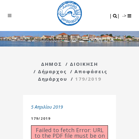
Search
|
|
|
|
->
ΔΗΜΟΣ
/
ΔΙΟΙΚΗΣΗ
/
Δήμαρχος
/
Αποφάσεις
Δημάρχου
/
179/2019
5 Απριλίου 2019
179/2019
Failed to fetch Error: URL
to the PDF file must be on