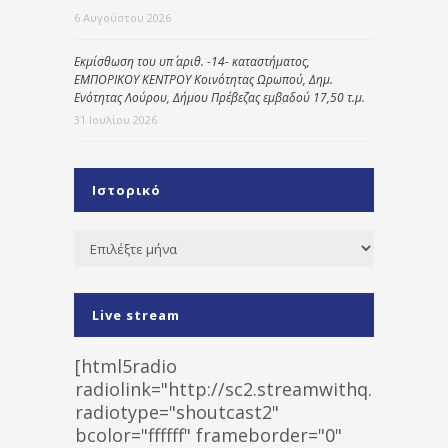
6 Αυγούστου 2026
Εκμίσθωση του υπ΄ αριθ. -14- καταστήματος,
ΕΜΠΟΡΙΚΟΥ ΚΕΝΤΡΟΥ Κοινότητας Ωρωπού, Δημ.
Ενότητας Λούρου, Δήμου Πρέβεζας εμβαδού 17,50 τ.μ.
31 Ιουλίου 2026
Ιστορικό
Ιστορικό
Live stream
[html5radio
radiolink="http://sc2.streamwithq.com:802
radiotype="shoutcast2"
bcolor="ffffff" frameborder="0"