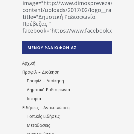
image="http://www.dimosprevezas.gr/wp-
content/uploads/2017/02/logo__radiofonias
title="Δημοτική Ραδιοφωνία
Πρέβεζας "
facebook="https://www.facebook.co
%CE%A1%CE%B1%CE%B4%CE%B9%CE%BF%
%CE%A0%CF%81%CE%AD%CE%B2%CE%B5%
ΜΕΝΟΥ ΡΑΔΙΟΦΩΝΙΑΣ
1531194763766854/" artist="" ]
Αρχική
Προφίλ – Διοίκηση
Προφίλ – Διοίκηση
Δημοτική Ραδιοφωνία
Ιστορία
Ειδήσεις – Ανακοινώσεις
Τοπικές Ειδήσεις
Μεταδόσεις