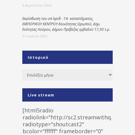
6 Αυγούστου 2026
Εκμίσθωση του υπ΄ αριθ. -14- καταστήματος,
ΕΜΠΟΡΙΚΟΥ ΚΕΝΤΡΟΥ Κοινότητας Ωρωπού, Δημ.
Ενότητας Λούρου, Δήμου Πρέβεζας εμβαδού 17,50 τ.μ.
31 Ιουλίου 2026
Ιστορικό
Ιστορικό
Live stream
[html5radio
radiolink="http://sc2.streamwithq.com:802
radiotype="shoutcast2"
bcolor="ffffff" frameborder="0"