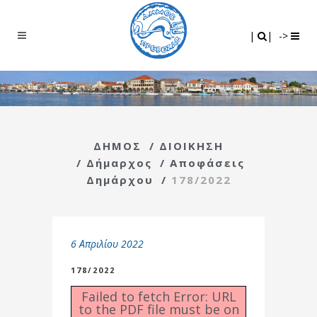
Search
|
|
|
|
->
ΔΗΜΟΣ
/
ΔΙΟΙΚΗΣΗ
/
Δήμαρχος
/
Αποφάσεις
Δημάρχου
/
178/2022
6 Απριλίου 2022
178/2022
Failed to fetch Error: URL
to the PDF file must be on