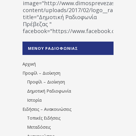
image="http://www.dimosprevezas.gr/wp-
content/uploads/2017/02/logo__radiofonias
title="Δημοτική Ραδιοφωνία
Πρέβεζας "
facebook="https://www.facebook.co
%CE%A1%CE%B1%CE%B4%CE%B9%CE%BF%
%CE%A0%CF%81%CE%AD%CE%B2%CE%B5%
ΜΕΝΟΥ ΡΑΔΙΟΦΩΝΙΑΣ
1531194763766854/" artist="" ]
Αρχική
Προφίλ – Διοίκηση
Προφίλ – Διοίκηση
Δημοτική Ραδιοφωνία
Ιστορία
Ειδήσεις – Ανακοινώσεις
Τοπικές Ειδήσεις
Μεταδόσεις