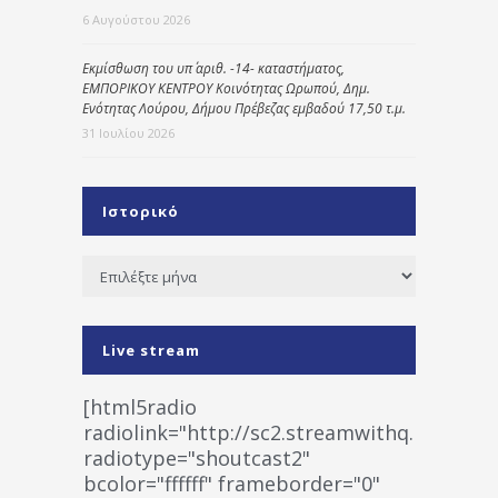
6 Αυγούστου 2026
Εκμίσθωση του υπ΄ αριθ. -14- καταστήματος,
ΕΜΠΟΡΙΚΟΥ ΚΕΝΤΡΟΥ Κοινότητας Ωρωπού, Δημ.
Ενότητας Λούρου, Δήμου Πρέβεζας εμβαδού 17,50 τ.μ.
31 Ιουλίου 2026
Ιστορικό
Ιστορικό
Live stream
[html5radio
radiolink="http://sc2.streamwithq.com:802
radiotype="shoutcast2"
bcolor="ffffff" frameborder="0"