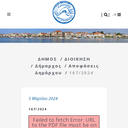
Search
|
|
|
|
->
ΔΗΜΟΣ
/
ΔΙΟΙΚΗΣΗ
/
Δήμαρχος
/
Αποφάσεις
Δημάρχου
/
167/2024
5 Μαρτίου 2024
167/2024
Failed to fetch Error: URL
to the PDF file must be on