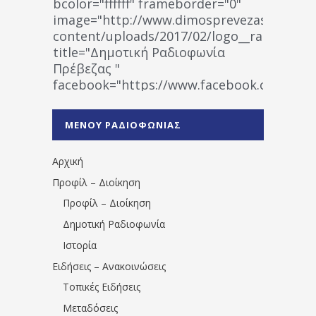
bcolor="ffffff" frameborder="0"
image="http://www.dimosprevezas.gr/wp-
content/uploads/2017/02/logo__radiofonias
title="Δημοτική Ραδιοφωνία
Πρέβεζας "
facebook="https://www.facebook.co
%CE%A1%CE%B1%CE%B4%CE%B9%CE%BF%
%CE%A0%CF%81%CE%AD%CE%B2%CE%B5%
ΜΕΝΟΥ ΡΑΔΙΟΦΩΝΙΑΣ
1531194763766854/" artist="" ]
Αρχική
Προφίλ – Διοίκηση
Προφίλ – Διοίκηση
Δημοτική Ραδιοφωνία
Ιστορία
Ειδήσεις – Ανακοινώσεις
Τοπικές Ειδήσεις
Μεταδόσεις