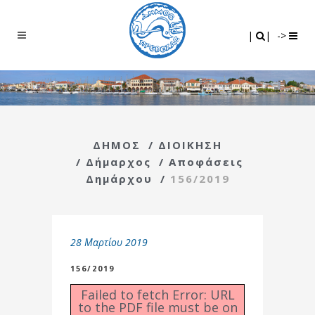
Search
|
|
|
|
->
ΔΗΜΟΣ
/
ΔΙΟΙΚΗΣΗ
/
Δήμαρχος
/
Αποφάσεις
Δημάρχου
/
156/2019
28 Μαρτίου 2019
156/2019
Failed to fetch Error: URL
to the PDF file must be on