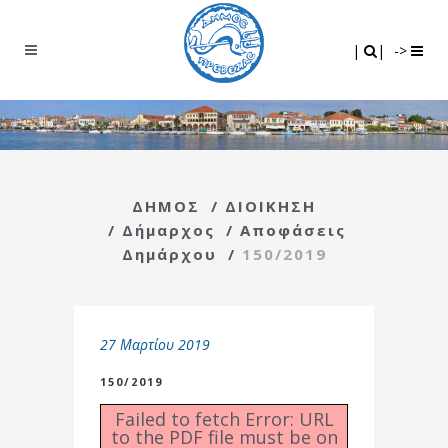
Search
|
|
|
|
->
ΔΗΜΟΣ
/
ΔΙΟΙΚΗΣΗ
/
Δήμαρχος
/
Αποφάσεις
Δημάρχου
/
150/2019
27 Μαρτίου 2019
150/2019
Failed to fetch Error: URL
to the PDF file must be on