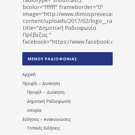
bcolor="ffffff" frameborder="0"
image="http://www.dimosprevezas.gr/wp-
content/uploads/2017/02/logo__radiofonias
title="Δημοτική Ραδιοφωνία
Πρέβεζας "
facebook="https://www.facebook.co
%CE%A1%CE%B1%CE%B4%CE%B9%CE%BF%
%CE%A0%CF%81%CE%AD%CE%B2%CE%B5%
ΜΕΝΟΥ ΡΑΔΙΟΦΩΝΙΑΣ
1531194763766854/" artist="" ]
Αρχική
Προφίλ – Διοίκηση
Προφίλ – Διοίκηση
Δημοτική Ραδιοφωνία
Ιστορία
Ειδήσεις – Ανακοινώσεις
Τοπικές Ειδήσεις