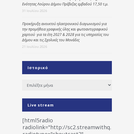
Ενότητας Λούρου Δήμου Πρέβεζας εμβαδού 17,50 τ.μ.
31 Ιουλίου 2026
Προκήρυξη ανοικτού ηλεκτρονικού διαγωνισμού για
την προμήθεια γραφικής ύλης και φωτοαντιγραφικού
χαρτιού για τα έτη 2027 & 2028 για τις υπηρεσίες του
Δήμου και τις Σχολικές του Μονάδες
21 Ιουλίου 2026
Ιστορικό
Ιστορικό
Live stream
[html5radio
radiolink="http://sc2.streamwithq.com:802
radiotype="shoutcast2"