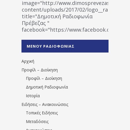
image="http://www.dimosprevezas.gr/wp-
content/uploads/2017/02/logo__radiofonias
title="Δημοτική Ραδιοφωνία
Πρέβεζας "
facebook="https://www.facebook.co
%CE%A1%CE%B1%CE%B4%CE%B9%CE%BF%
%CE%A0%CF%81%CE%AD%CE%B2%CE%B5%
ΜΕΝΟΥ ΡΑΔΙΟΦΩΝΙΑΣ
1531194763766854/" artist="" ]
Αρχική
Προφίλ – Διοίκηση
Προφίλ – Διοίκηση
Δημοτική Ραδιοφωνία
Ιστορία
Ειδήσεις – Ανακοινώσεις
Τοπικές Ειδήσεις
Μεταδόσεις