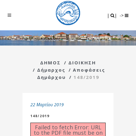
Search
|
|
|
|
->
ΔΗΜΟΣ
/
ΔΙΟΙΚΗΣΗ
/
Δήμαρχος
/
Αποφάσεις
Δημάρχου
/
148/2019
22 Μαρτίου 2019
148/2019
Failed to fetch Error: URL
to the PDF file must be on