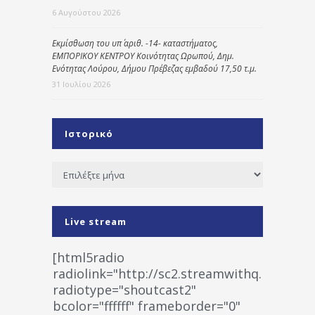
6 Αυγούστου 2026
Εκμίσθωση του υπ΄ αριθ. -14- καταστήματος,
ΕΜΠΟΡΙΚΟΥ ΚΕΝΤΡΟΥ Κοινότητας Ωρωπού, Δημ.
Ενότητας Λούρου, Δήμου Πρέβεζας εμβαδού 17,50 τ.μ.
31 Ιουλίου 2026
Ιστορικό
Ιστορικό
Live stream
[html5radio
radiolink="http://sc2.streamwithq.com:802
radiotype="shoutcast2"
bcolor="ffffff" frameborder="0"