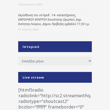
6 Αυγούστου 2026
Εκμίσθωση του υπ΄ αριθ. -14- καταστήματος,
ΕΜΠΟΡΙΚΟΥ ΚΕΝΤΡΟΥ Κοινότητας Ωρωπού, Δημ.
Ενότητας Λούρου, Δήμου Πρέβεζας εμβαδού 17,50 τ.μ.
31 Ιουλίου 2026
Ιστορικό
Ιστορικό
Live stream
[html5radio
radiolink="http://sc2.streamwithq.com:802
radiotype="shoutcast2"
bcolor="ffffff" frameborder="0"