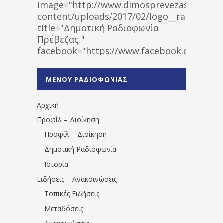
image="http://www.dimosprevezas.gr/wp-
content/uploads/2017/02/logo__radiofonias
title="Δημοτική Ραδιοφωνία
Πρέβεζας "
facebook="https://www.facebook.co
%CE%A1%CE%B1%CE%B4%CE%B9%CE%BF%
%CE%A0%CF%81%CE%AD%CE%B2%CE%B5%
ΜΕΝΟΥ ΡΑΔΙΟΦΩΝΙΑΣ
1531194763766854/" artist="" ]
Αρχική
Προφίλ – Διοίκηση
Προφίλ – Διοίκηση
Δημοτική Ραδιοφωνία
Ιστορία
Ειδήσεις – Ανακοινώσεις
Τοπικές Ειδήσεις
Μεταδόσεις