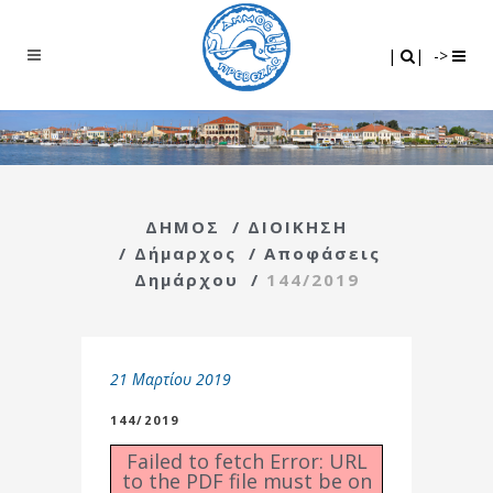
Search
|
|
|
|
->
ΔΗΜΟΣ
/
ΔΙΟΙΚΗΣΗ
/
Δήμαρχος
/
Αποφάσεις
Δημάρχου
/
144/2019
21 Μαρτίου 2019
144/2019
Failed to fetch Error: URL
to the PDF file must be on