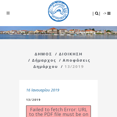
Search
|
|
|
|
->
ΔΗΜΟΣ
/
ΔΙΟΙΚΗΣΗ
/
Δήμαρχος
/
Αποφάσεις
Δημάρχου
/
13/2019
16 Ιανουαρίου 2019
13/2019
Failed to fetch Error: URL
to the PDF file must be on