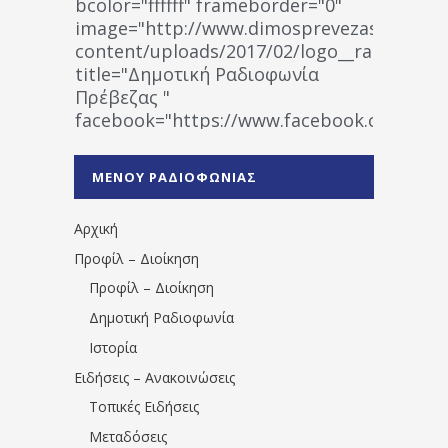
bcolor="ffffff" frameborder="0"
image="http://www.dimosprevezas.gr/wp-
content/uploads/2017/02/logo__radiofonias
title="Δημοτική Ραδιοφωνία
Πρέβεζας "
facebook="https://www.facebook.co
%CE%A1%CE%B1%CE%B4%CE%B9%CE%BF%
%CE%A0%CF%81%CE%AD%CE%B2%CE%B5%
ΜΕΝΟΥ ΡΑΔΙΟΦΩΝΙΑΣ
1531194763766854/" artist="" ]
Αρχική
Προφίλ – Διοίκηση
Προφίλ – Διοίκηση
Δημοτική Ραδιοφωνία
Ιστορία
Ειδήσεις – Ανακοινώσεις
Τοπικές Ειδήσεις
Μεταδόσεις