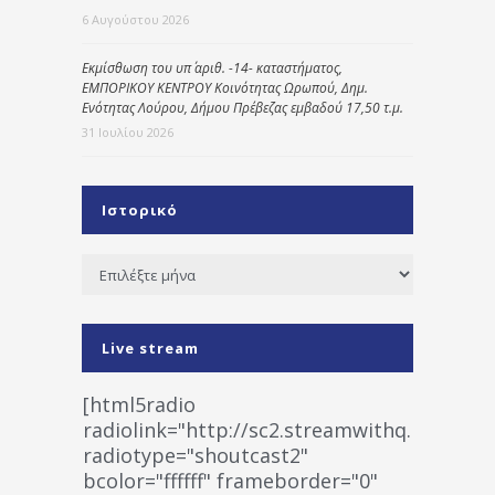
6 Αυγούστου 2026
Εκμίσθωση του υπ΄ αριθ. -14- καταστήματος,
ΕΜΠΟΡΙΚΟΥ ΚΕΝΤΡΟΥ Κοινότητας Ωρωπού, Δημ.
Ενότητας Λούρου, Δήμου Πρέβεζας εμβαδού 17,50 τ.μ.
31 Ιουλίου 2026
Ιστορικό
Ιστορικό
Live stream
[html5radio
radiolink="http://sc2.streamwithq.com:802
radiotype="shoutcast2"
bcolor="ffffff" frameborder="0"