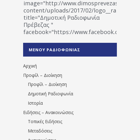
image="http://www.dimosprevezas.gr/wp-
content/uploads/2017/02/logo__radiofonias
title="Δημοτική Ραδιοφωνία
Πρέβεζας "
facebook="https://www.facebook.co
%CE%A1%CE%B1%CE%B4%CE%B9%CE%BF%
%CE%A0%CF%81%CE%AD%CE%B2%CE%B5%
ΜΕΝΟΥ ΡΑΔΙΟΦΩΝΙΑΣ
1531194763766854/" artist="" ]
Αρχική
Προφίλ – Διοίκηση
Προφίλ – Διοίκηση
Δημοτική Ραδιοφωνία
Ιστορία
Ειδήσεις – Ανακοινώσεις
Τοπικές Ειδήσεις
Μεταδόσεις