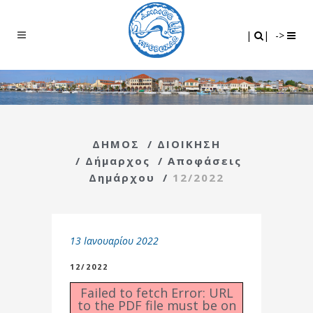
Search
|
|
|
|
->
ΔΗΜΟΣ
/
ΔΙΟΙΚΗΣΗ
/
Δήμαρχος
/
Αποφάσεις
Δημάρχου
/
12/2022
13 Ιανουαρίου 2022
12/2022
Failed to fetch Error: URL
to the PDF file must be on