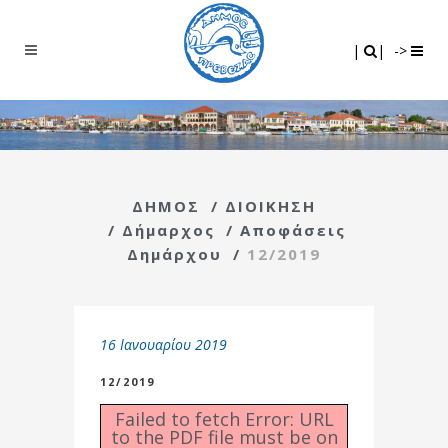
Search
|
|
|
|
->
ΔΗΜΟΣ
/
ΔΙΟΙΚΗΣΗ
/
Δήμαρχος
/
Αποφάσεις
Δημάρχου
/
12/2019
16 Ιανουαρίου 2019
12/2019
Failed to fetch Error: URL
to the PDF file must be on