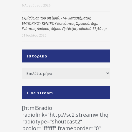
6 Αυγούστου 2026
Εκμίσθωση του υπ΄ αριθ. -14- καταστήματος,
ΕΜΠΟΡΙΚΟΥ ΚΕΝΤΡΟΥ Κοινότητας Ωρωπού, Δημ.
Ενότητας Λούρου, Δήμου Πρέβεζας εμβαδού 17,50 τ.μ.
31 Ιουλίου 2026
Ιστορικό
Ιστορικό
Live stream
[html5radio
radiolink="http://sc2.streamwithq.com:802
radiotype="shoutcast2"
bcolor="ffffff" frameborder="0"