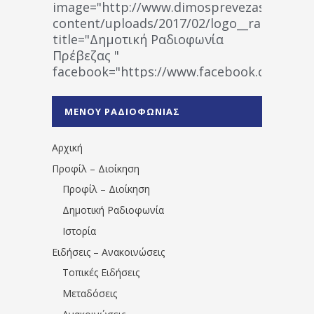
image="http://www.dimosprevezas.gr/wp-
content/uploads/2017/02/logo__radiofonias
title="Δημοτική Ραδιοφωνία
Πρέβεζας "
facebook="https://www.facebook.co
%CE%A1%CE%B1%CE%B4%CE%B9%CE%BF%
%CE%A0%CF%81%CE%AD%CE%B2%CE%B5%
ΜΕΝΟΥ ΡΑΔΙΟΦΩΝΙΑΣ
1531194763766854/" artist="" ]
Αρχική
Προφίλ – Διοίκηση
Προφίλ – Διοίκηση
Δημοτική Ραδιοφωνία
Ιστορία
Ειδήσεις – Ανακοινώσεις
Τοπικές Ειδήσεις
Μεταδόσεις