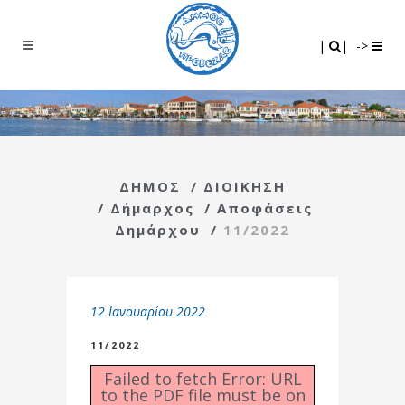
Search
|
|
|
|
->
ΔΗΜΟΣ
/
ΔΙΟΙΚΗΣΗ
/
Δήμαρχος
/
Αποφάσεις
Δημάρχου
/
11/2022
12 Ιανουαρίου 2022
11/2022
Failed to fetch Error: URL
to the PDF file must be on