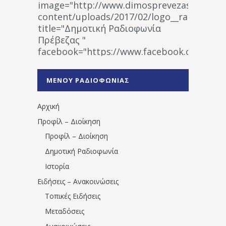
image="http://www.dimosprevezas.gr/wp-
content/uploads/2017/02/logo__radiofonias
title="Δημοτική Ραδιοφωνία
Πρέβεζας "
facebook="https://www.facebook.co
%CE%A1%CE%B1%CE%B4%CE%B9%CE%BF%
%CE%A0%CF%81%CE%AD%CE%B2%CE%B5%
ΜΕΝΟΥ ΡΑΔΙΟΦΩΝΙΑΣ
1531194763766854/" artist="" ]
Αρχική
Προφίλ – Διοίκηση
Προφίλ – Διοίκηση
Δημοτική Ραδιοφωνία
Ιστορία
Ειδήσεις – Ανακοινώσεις
Τοπικές Ειδήσεις
Μεταδόσεις