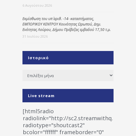
6 Αυγούστου 2026
Εκμίσθωση του υπ΄ αριθ. -14- καταστήματος,
ΕΜΠΟΡΙΚΟΥ ΚΕΝΤΡΟΥ Κοινότητας Ωρωπού, Δημ.
Ενότητας Λούρου, Δήμου Πρέβεζας εμβαδού 17,50 τ.μ.
31 Ιουλίου 2026
Ιστορικό
Ιστορικό
Live stream
[html5radio
radiolink="http://sc2.streamwithq.com:802
radiotype="shoutcast2"
bcolor="ffffff" frameborder="0"