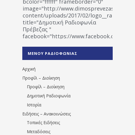
bcolor="ffffff" frameborder="0"
image="http://www.dimosprevezas.gr/wp-
content/uploads/2017/02/logo__radiofonias
title="Δημοτική Ραδιοφωνία
Πρέβεζας "
facebook="https://www.facebook.co
%CE%A1%CE%B1%CE%B4%CE%B9%CE%BF%
%CE%A0%CF%81%CE%AD%CE%B2%CE%B5%
ΜΕΝΟΥ ΡΑΔΙΟΦΩΝΙΑΣ
1531194763766854/" artist="" ]
Αρχική
Προφίλ – Διοίκηση
Προφίλ – Διοίκηση
Δημοτική Ραδιοφωνία
Ιστορία
Ειδήσεις – Ανακοινώσεις
Τοπικές Ειδήσεις
Μεταδόσεις