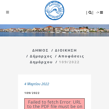
Search
|
|
|
|
->
ΔΗΜΟΣ
/
ΔΙΟΙΚΗΣΗ
/
Δήμαρχος
/
Αποφάσεις
Δημάρχου
/
109/2022
4 Μαρτίου 2022
109/2022
Failed to fetch Error: URL
to the PDF file must be on