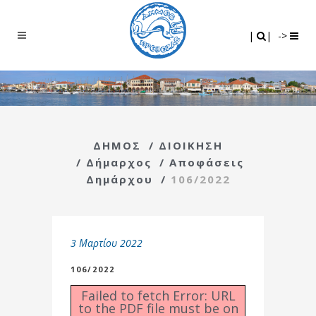
Search
|
|
|
|
->
ΔΗΜΟΣ
/
ΔΙΟΙΚΗΣΗ
/
Δήμαρχος
/
Αποφάσεις
Δημάρχου
/
106/2022
3 Μαρτίου 2022
106/2022
Failed to fetch Error: URL
to the PDF file must be on