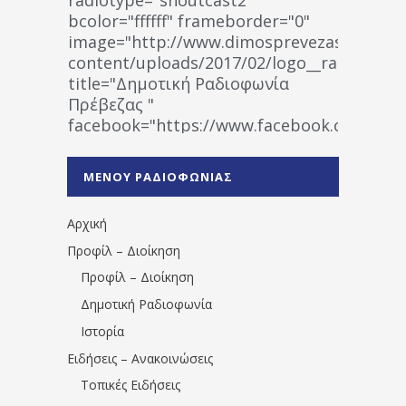
bcolor="ffffff" frameborder="0"
image="http://www.dimosprevezas.gr/wp-
content/uploads/2017/02/logo__radiofonias
title="Δημοτική Ραδιοφωνία
Πρέβεζας "
facebook="https://www.facebook.co
%CE%A1%CE%B1%CE%B4%CE%B9%CE%BF%
%CE%A0%CF%81%CE%AD%CE%B2%CE%B5%
ΜΕΝΟΥ ΡΑΔΙΟΦΩΝΙΑΣ
1531194763766854/" artist="" ]
Αρχική
Προφίλ – Διοίκηση
Προφίλ – Διοίκηση
Δημοτική Ραδιοφωνία
Ιστορία
Ειδήσεις – Ανακοινώσεις
Τοπικές Ειδήσεις