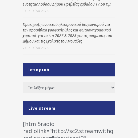
Ενότητας Λούρου Δήμου Πρέβεζας εμβαδού 17,50 τ.μ.
31 Ιουλίου 2026
Προκήρυξη ανοικτού ηλεκτρονικού διαγωνισμού για
την προμήθεια γραφικής ύλης και φωτοαντιγραφικού
χαρτιού για τα έτη 2027 & 2028 για τις υπηρεσίες του
Δήμου και τις Σχολικές του Μονάδες
21 Ιουλίου 2026
Ιστορικό
Ιστορικό
Live stream
[html5radio
radiolink="http://sc2.streamwithq.com:802
radiotype="shoutcast2"