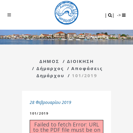
Search
|
|
|
|
->
ΔΗΜΟΣ
/
ΔΙΟΙΚΗΣΗ
/
Δήμαρχος
/
Αποφάσεις
Δημάρχου
/
101/2019
28 Φεβρουαρίου 2019
101/2019
Failed to fetch Error: URL
to the PDF file must be on