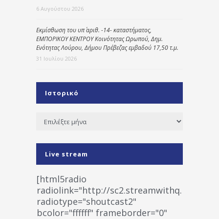
6 Αυγούστου 2026
Εκμίσθωση του υπ΄ αριθ. -14- καταστήματος,
ΕΜΠΟΡΙΚΟΥ ΚΕΝΤΡΟΥ Κοινότητας Ωρωπού, Δημ.
Ενότητας Λούρου, Δήμου Πρέβεζας εμβαδού 17,50 τ.μ.
31 Ιουλίου 2026
Ιστορικό
Ιστορικό
Live stream
[html5radio
radiolink="http://sc2.streamwithq.com:802
radiotype="shoutcast2"
bcolor="ffffff" frameborder="0"