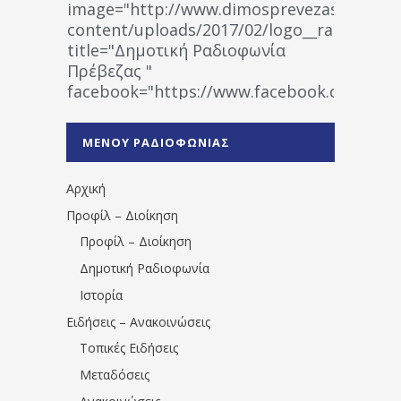
image="http://www.dimosprevezas.gr/wp-
content/uploads/2017/02/logo__radiofonias
title="Δημοτική Ραδιοφωνία
Πρέβεζας "
facebook="https://www.facebook.co
%CE%A1%CE%B1%CE%B4%CE%B9%CE%BF%
%CE%A0%CF%81%CE%AD%CE%B2%CE%B5%
ΜΕΝΟΥ ΡΑΔΙΟΦΩΝΙΑΣ
1531194763766854/" artist="" ]
Αρχική
Προφίλ – Διοίκηση
Προφίλ – Διοίκηση
Δημοτική Ραδιοφωνία
Ιστορία
Ειδήσεις – Ανακοινώσεις
Τοπικές Ειδήσεις
Μεταδόσεις