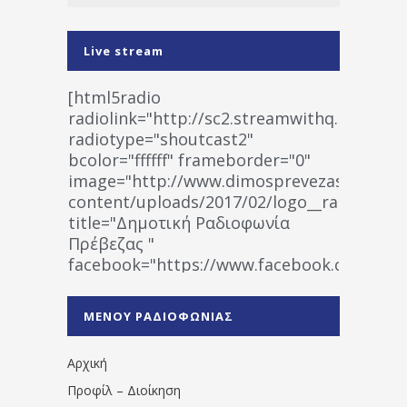
Live stream
[html5radio
radiolink="http://sc2.streamwithq.com:802
radiotype="shoutcast2"
bcolor="ffffff" frameborder="0"
image="http://www.dimosprevezas.gr/wp-
content/uploads/2017/02/logo__radiofonias
title="Δημοτική Ραδιοφωνία
Πρέβεζας "
facebook="https://www.facebook.co
%CE%A1%CE%B1%CE%B4%CE%B9%CE%BF%
%CE%A0%CF%81%CE%AD%CE%B2%CE%B5%
ΜΕΝΟΥ ΡΑΔΙΟΦΩΝΙΑΣ
1531194763766854/" artist="" ]
Αρχική
Προφίλ – Διοίκηση