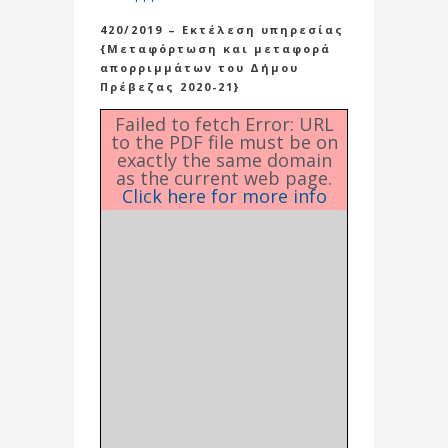
420/2019 – Εκτέλεση υπηρεσίας
{Μεταφόρτωση και μεταφορά
απορριμμάτων του Δήμου
Πρέβεζας 2020-21}
Failed to fetch Error: URL
to the PDF file must be on
exactly the same domain
as the current web page.
Click here for more info