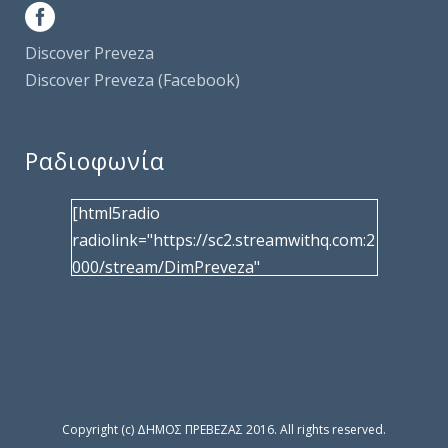
Discover Preveza
Discover Preveza (Facebook)
Ραδιοφωνία
[html5radio
radiolink="https://sc2.streamwithq.com:2
000/stream/DimPreveza"
radiotype="shoutcast2" bcolor="40566d"
frameborder="0" image="/wp-
content/uploads/2017/02/logo__radiofo
nias.jpg" title="Δημοτική Ραδιοφωνία
Πρέβεζας"
facebook="https://www.facebook.com/%
Copyright (c) ΔΗΜΟΣ ΠΡΕΒΕΖΑΣ 2016. All rights reserved.