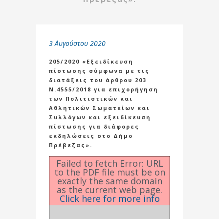
3 Αυγούστου 2020
205/2020 «Εξειδίκευση
πίστωσης σύμφωνα με τις
διατάξεις του άρθρου 203
Ν.4555/2018 για επιχορήγηση
των Πολιτιστικών και
Αθλητικών Σωματείων και
Συλλόγων και εξειδίκευση
πίστωσης για διάφορες
εκδηλώσεις στο Δήμο
Πρέβεζας».
Failed to fetch Error: URL
to the PDF file must be on
exactly the same domain
as the current web page.
Click here for more info