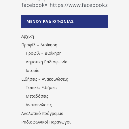
facebook="https://www.facebook.co
%CE%A1%CE%B1%CE%B4%CE%B9%CE%BF%
%CE%A0%CF%81%CE%AD%CE%B2%CE%B5%
ΜΕΝΟΥ ΡΑΔΙΟΦΩΝΙΑΣ
1531194763766854/" artist="" ]
Αρχική
Προφίλ – Διοίκηση
Προφίλ – Διοίκηση
Δημοτική Ραδιοφωνία
Ιστορία
Ειδήσεις – Ανακοινώσεις
Τοπικές Ειδήσεις
Μεταδόσεις
Ανακοινώσεις
Αναλυτικό πρόγραμμα
Ραδιοφωνικοί Παραγωγοί