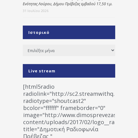
Ενότητας Λούρου, Δήμου Πρέβεζας εμβαδού 17,50 τ.μ.
31 Ιουλίου 2026
Ιστορικό
Ιστορικό
Live stream
[html5radio
radiolink="http://sc2.streamwithq.com:802
radiotype="shoutcast2"
bcolor="ffffff" frameborder="0"
image="http://www.dimosprevezas.gr/wp-
content/uploads/2017/02/logo__radiofonias
title="Δημοτική Ραδιοφωνία
Πρέβεζας "