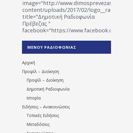
image="http://www.dimosprevezas.gr/wp-
content/uploads/2017/02/logo__radiofonias
title="Δημοτική Ραδιοφωνία
Πρέβεζας "
facebook="https://www.facebook.co
%CE%A1%CE%B1%CE%B4%CE%B9%CE%BF%
%CE%A0%CF%81%CE%AD%CE%B2%CE%B5%
ΜΕΝΟΥ ΡΑΔΙΟΦΩΝΙΑΣ
1531194763766854/" artist="" ]
Αρχική
Προφίλ – Διοίκηση
Προφίλ – Διοίκηση
Δημοτική Ραδιοφωνία
Ιστορία
Ειδήσεις – Ανακοινώσεις
Τοπικές Ειδήσεις
Μεταδόσεις