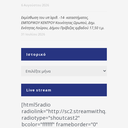
6 Αυγούστου 2026
Εκμίσθωση του υπ΄ αριθ. -14- καταστήματος,
ΕΜΠΟΡΙΚΟΥ ΚΕΝΤΡΟΥ Κοινότητας Ωρωπού, Δημ.
Ενότητας Λούρου, Δήμου Πρέβεζας εμβαδού 17,50 τ.μ.
31 Ιουλίου 2026
Ιστορικό
Ιστορικό
Live stream
[html5radio
radiolink="http://sc2.streamwithq.com:802
radiotype="shoutcast2"
bcolor="ffffff" frameborder="0"