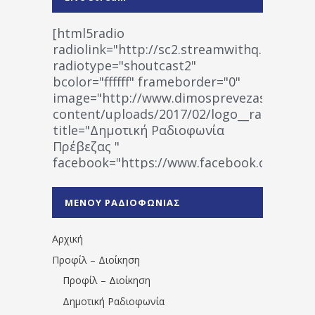
[html5radio
radiolink="http://sc2.streamwithq.com:802
radiotype="shoutcast2"
bcolor="ffffff" frameborder="0"
image="http://www.dimosprevezas.gr/wp-
content/uploads/2017/02/logo__radiofonias
title="Δημοτική Ραδιοφωνία
Πρέβεζας "
facebook="https://www.facebook.co
%CE%A1%CE%B1%CE%B4%CE%B9%CE%BF%
%CE%A0%CF%81%CE%AD%CE%B2%CE%B5%
ΜΕΝΟΥ ΡΑΔΙΟΦΩΝΙΑΣ
1531194763766854/" artist="" ]
Αρχική
Προφίλ – Διοίκηση
Προφίλ – Διοίκηση
Δημοτική Ραδιοφωνία