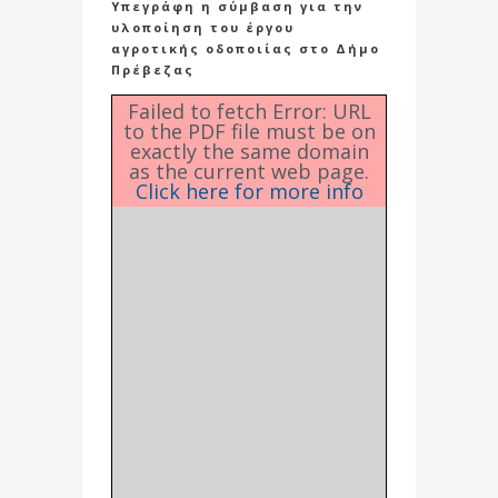
Υπεγράφη η σύμβαση για την
υλοποίηση του έργου
αγροτικής οδοποιίας στο Δήμο
Πρέβεζας
Failed to fetch Error: URL
to the PDF file must be on
exactly the same domain
as the current web page.
Click here for more info