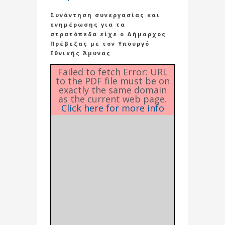
Συνάντηση συνεργασίας και
ενημέρωσης για τα
στρατόπεδα είχε ο Δήμαρχος
Πρέβεζας με τον Υπουργό
Εθνικής Άμυνας
Failed to fetch Error: URL
to the PDF file must be on
exactly the same domain
as the current web page.
Click here for more info