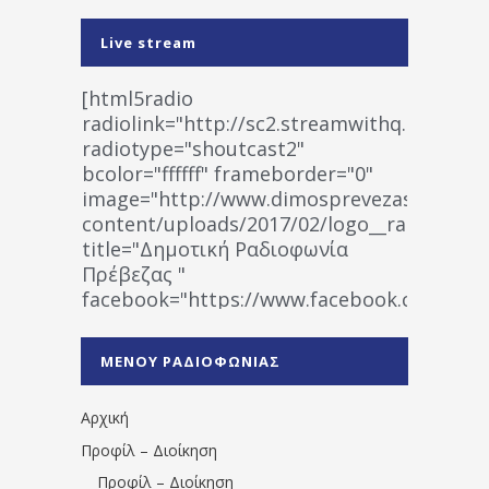
Live stream
[html5radio
radiolink="http://sc2.streamwithq.com:802
radiotype="shoutcast2"
bcolor="ffffff" frameborder="0"
image="http://www.dimosprevezas.gr/wp-
content/uploads/2017/02/logo__radiofonias
title="Δημοτική Ραδιοφωνία
Πρέβεζας "
facebook="https://www.facebook.co
%CE%A1%CE%B1%CE%B4%CE%B9%CE%BF%
%CE%A0%CF%81%CE%AD%CE%B2%CE%B5%
ΜΕΝΟΥ ΡΑΔΙΟΦΩΝΙΑΣ
1531194763766854/" artist="" ]
Αρχική
Προφίλ – Διοίκηση
Προφίλ – Διοίκηση