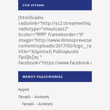
Live stream
[html5radio
radiolink="http://sc2.streamwithq.com:802
radiotype="shoutcast2"
bcolor="ffffff" frameborder="0"
image="http://www.dimosprevezas.gr/wp-
content/uploads/2017/02/logo__radiofonias
title="Δημοτική Ραδιοφωνία
Πρέβεζας "
facebook="https://www.facebook.co
%CE%A1%CE%B1%CE%B4%CE%B9%CE%BF%
%CE%A0%CF%81%CE%AD%CE%B2%CE%B5%
ΜΕΝΟΥ ΡΑΔΙΟΦΩΝΙΑΣ
1531194763766854/" artist="" ]
Αρχική
Προφίλ – Διοίκηση
Προφίλ – Διοίκηση