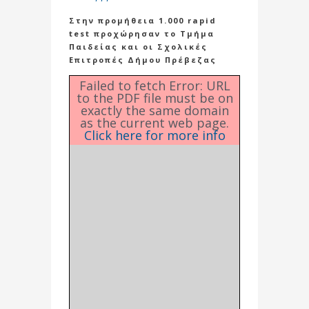
Στην προμήθεια 1.000 rapid
test προχώρησαν το Τμήμα
Παιδείας και οι Σχολικές
Επιτροπές Δήμου Πρέβεζας
Failed to fetch Error: URL
to the PDF file must be on
exactly the same domain
as the current web page.
Click here for more info