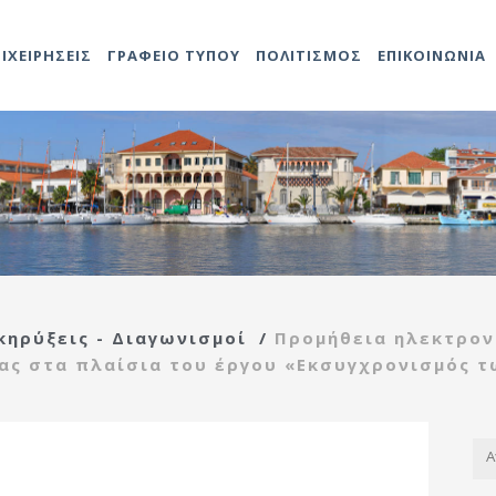
ΠΙΧΕΙΡΗΣΕΙΣ
ΓΡΑΦΕΙΟ ΤΥΠΟΥ
ΠΟΛΙΤΙΣΜΟΣ
ΕΠΙΚΟΙΝΩΝΙΑ
Αντιδήμαρχοι
Προκηρύξεις
Άδειες καταστημάτων
Αναρτήσεις
Video
Ληξιαρχείο
2014-202
Δομές Πο
ο
ης
Προσλήψεων
Γενικός
Προκηρύξεις – Διαγωνισμοί
Δημοτολόγιο
2021-202
Πολιτιστ
τροπή
Γραμματέας
Ανακοινώσεις
Τεχνική υπηρεσία
ας
Υπηρεσιών Δήμου
ής
Εντεταλμένοι
Κέντρο
κηρύξεις - Διαγωνισμοί
/
Προμήθεια ηλεκτρον
Σύμβουλοι
Αναρτήσεις
εξυπηρέτησης
τροπή
Διάφορες
ας στα πλαίσια του έργου «Εκσυγχρονισμός τ
ίδας
Οργανόγραμμα
πολιτών(ΚΕΠ)
ιας
Πρέβεζας
Πολεοδομία
ρευσης
Λαϊκές αγορές