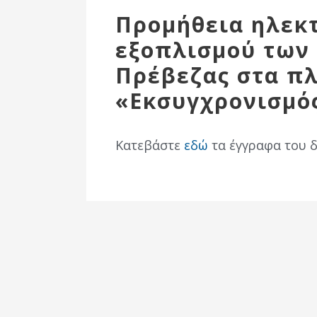
Επιτροπή
Προμήθεια ηλεκ
Δημοτικές
εξοπλισμού των
Ενότητες
Πρέβεζας στα πλ
«Εκσυγχρονισμό
Κατεβάστε
εδώ
τα έγγραφα του 
Αθλητικές
Υποδομές
Αθλητικές
Εκδηλώσεις