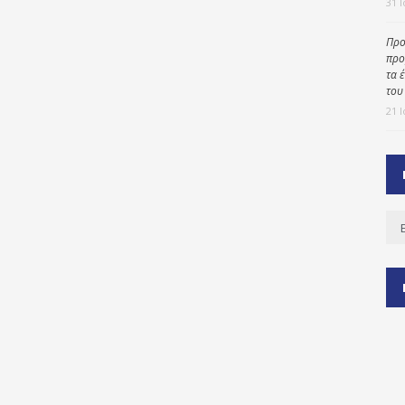
31 
Προ
προ
ύ
τα 
ζας
του
21 
ίου
Ισ