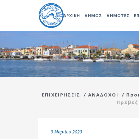
ΑΡΧΙΚΗ
ΔΗΜΟΣ
ΔΗΜΟΤΕΣ
Ε
Δωδεκάδα
Δήμαρχος
Επιτροπή
Δημοτικό Λιμενικό Ταμεί
Διαβούλευσ
Δίκτυο Πάφου
Δημοτικό
Δημοτική Ραδιοφωνία
Συμβούλιο
Σχολική Επι
Άλλες Πόλεις
Πρωτοβάθμι
Νέα Δημοτική Κοινωφελ
Δημοτική Επιτροπή
Εκπαίδευσης
Επιχείρηση Πρέβεζας
ΕΠΙΧΕΙΡΗΣΕΙΣ
/
ΑΝΑΔΟΧΟΙ
/
Προ
Οικονομική
Σχολική Επι
Πρέβεζ
Κέντρο Ημερήσιας Φροντ
Επιτροπή
Δευτεροβάθμ
Ηλικιωμένων (Κ.Η.Φ.Η.) 
Εκπαίδευσης
Επιτροπή
Δημοτική Επιχείρηση Ύδ
Ποιότητας Ζωής
Αποχέτευσης Πρεβέζης
3 Μαρτίου 2023
Εκτελεστική