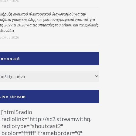
Ιουλίου 2026
κήρυξη ανοικτού ηλεκτρονικού διαγωνισμού για την
μήθεια γραφικής ύλης και φωτοαντιγραφικού χαρτιού για
έτη 2027 & 2028 για τις υπηρεσίες του Δήμου και τις Σχολικές
 Μονάδες
Ιουλίου 2026
Ιστορικό
τορικό
Live stream
[html5radio
radiolink="http://sc2.streamwithq.com:8028/stream
radiotype="shoutcast2"
bcolor="ffffff" frameborder="0"