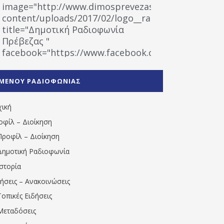
image="http://www.dimosprevezas.gr/wp-
content/uploads/2017/02/logo__radiofonias.jpg"
title="Δημοτική Ραδιοφωνία
Πρέβεζας "
facebook="https://www.facebook.com/%CE%9
%CE%A1%CE%B1%CE%B4%CE%B9%CE%BF%CF%86
%CE%A0%CF%81%CE%AD%CE%B2%CE%B5%CE%B6%
ΜΕΝΟΥ ΡΑΔΙΟΦΩΝΙΑΣ
1531194763766854/" artist="" ]
χική
οφίλ – Διοίκηση
Προφίλ – Διοίκηση
Δημοτική Ραδιοφωνία
Ιστορία
δήσεις – Ανακοινώσεις
Τοπικές Ειδήσεις
Μεταδόσεις