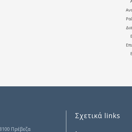
Αν
Ρα
Δι
Επ
Σχετικά links
.
48100 Πρέβεζα