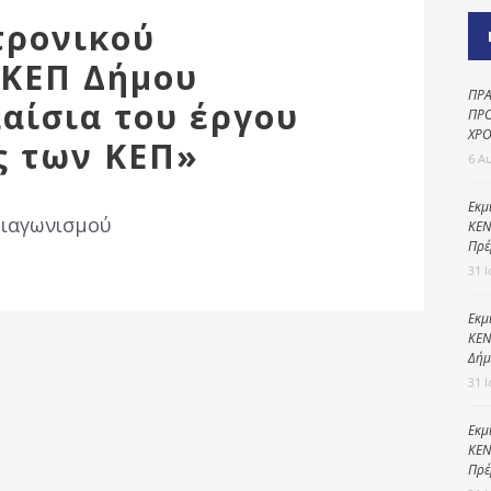
Καθαριότητα και
τρονικού
περιβάλλον
 ΚΕΠ Δήμου
Δημοτική
αστυνομία
ΠΡΑ
αίσια του έργου
ΠΡΟ
Γραφείο εσόδων
ΧΡΟ
ς των ΚΕΠ»
6 Α
Παιδικοί σταθμοί
Πολιτική
Εκμ
διαγωνισμού
ΚΕΝ
προστασία
Πρέ
31 
Εκμ
ΚΕΝ
Δήμ
31 
Εκμ
ΚΕΝ
Πρέ