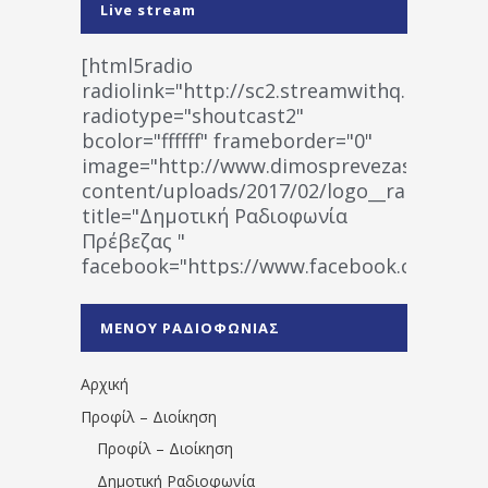
Live stream
[html5radio
radiolink="http://sc2.streamwithq.com:802
radiotype="shoutcast2"
bcolor="ffffff" frameborder="0"
image="http://www.dimosprevezas.gr/wp-
content/uploads/2017/02/logo__radiofonias
title="Δημοτική Ραδιοφωνία
Πρέβεζας "
facebook="https://www.facebook.co
%CE%A1%CE%B1%CE%B4%CE%B9%CE%BF%
%CE%A0%CF%81%CE%AD%CE%B2%CE%B5%
ΜΕΝΟΥ ΡΑΔΙΟΦΩΝΙΑΣ
1531194763766854/" artist="" ]
Αρχική
Προφίλ – Διοίκηση
Προφίλ – Διοίκηση
Δημοτική Ραδιοφωνία