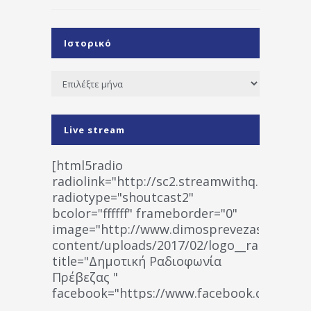
Ιστορικό
Ιστορικό
Live stream
[html5radio
radiolink="http://sc2.streamwithq.com:802
radiotype="shoutcast2"
bcolor="ffffff" frameborder="0"
image="http://www.dimosprevezas.gr/wp-
content/uploads/2017/02/logo__radiofonias
title="Δημοτική Ραδιοφωνία
Πρέβεζας "
facebook="https://www.facebook.co
%CE%A1%CE%B1%CE%B4%CE%B9%CE%BF%