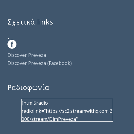
Σχετικά links
.
Discover Preveza
Discover Preveza (Facebook)
Ραδιοφωνία
[html5radio
radiolink="https://sc2.streamwithq.com:2
000/stream/DimPreveza"
radiotype="shoutcast2" bcolor="40566d"