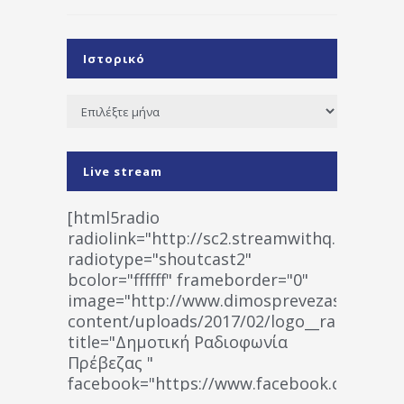
Ιστορικό
Ιστορικό
Live stream
[html5radio
radiolink="http://sc2.streamwithq.com:802
radiotype="shoutcast2"
bcolor="ffffff" frameborder="0"
image="http://www.dimosprevezas.gr/wp-
content/uploads/2017/02/logo__radiofonias
title="Δημοτική Ραδιοφωνία
Πρέβεζας "
facebook="https://www.facebook.co
%CE%A1%CE%B1%CE%B4%CE%B9%CE%BF%