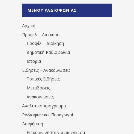
%CE%A0%CF%81%CE%AD%CE%B2%CE%B5%
ΜΕΝΟΥ ΡΑΔΙΟΦΩΝΙΑΣ
1531194763766854/" artist="" ]
Αρχική
Προφίλ – Διοίκηση
Προφίλ – Διοίκηση
Δημοτική Ραδιοφωνία
Ιστορία
Ειδήσεις – Ανακοινώσεις
Τοπικές Ειδήσεις
Μεταδόσεις
Ανακοινώσεις
Αναλυτικό πρόγραμμα
Ραδιοφωνικοί Παραγωγοί
Διαφήμιση
Επικοινωνήστε για διαφήμιση