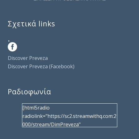
Σχετικά links
.
Discover Preveza
Discover Preveza (Facebook)
Ραδιοφωνία
[html5radio
radiolink="https://sc2.streamwithq.com:2
000/stream/DimPreveza"
radiotype="shoutcast2" bcolor="40566d"