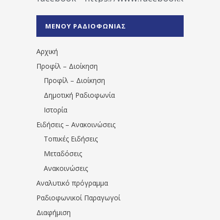
%CE%A1%CE%B1%CE%B4%CE%B9%CE%BF%
%CE%A0%CF%81%CE%AD%CE%B2%CE%B5%
ΜΕΝΟΥ ΡΑΔΙΟΦΩΝΙΑΣ
1531194763766854/" artist="" ]
Αρχική
Προφίλ – Διοίκηση
Προφίλ – Διοίκηση
Δημοτική Ραδιοφωνία
Ιστορία
Ειδήσεις – Ανακοινώσεις
Τοπικές Ειδήσεις
Μεταδόσεις
Ανακοινώσεις
Αναλυτικό πρόγραμμα
Ραδιοφωνικοί Παραγωγοί
Διαφήμιση