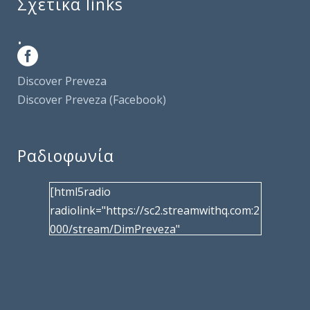
Σχετικά links
.
Discover Preveza
Discover Preveza (Facebook)
Ραδιοφωνία
[html5radio
radiolink="https://sc2.streamwithq.com:2
000/stream/DimPreveza"
radiotype="shoutcast2" bcolor="40566d"
frameborder="0" image="/wp-
content/uploads/2017/02/logo__radiofo
nias.jpg" title="Δημοτική Ραδιοφωνία