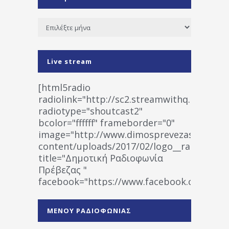
Ιστορικό
Live stream
[html5radio
radiolink="http://sc2.streamwithq.com:802
radiotype="shoutcast2"
bcolor="ffffff" frameborder="0"
image="http://www.dimosprevezas.gr/wp-
content/uploads/2017/02/logo__radiofonias
title="Δημοτική Ραδιοφωνία
Πρέβεζας "
facebook="https://www.facebook.co
%CE%A1%CE%B1%CE%B4%CE%B9%CE%BF%
%CE%A0%CF%81%CE%AD%CE%B2%CE%B5%
ΜΕΝΟΥ ΡΑΔΙΟΦΩΝΙΑΣ
1531194763766854/" artist="" ]