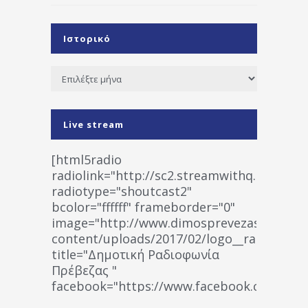
Ιστορικό
Ιστορικό
Live stream
[html5radio
radiolink="http://sc2.streamwithq.com:802
radiotype="shoutcast2"
bcolor="ffffff" frameborder="0"
image="http://www.dimosprevezas.gr/wp-
content/uploads/2017/02/logo__radiofonias
title="Δημοτική Ραδιοφωνία
Πρέβεζας "
facebook="https://www.facebook.co
%CE%A1%CE%B1%CE%B4%CE%B9%CE%BF%