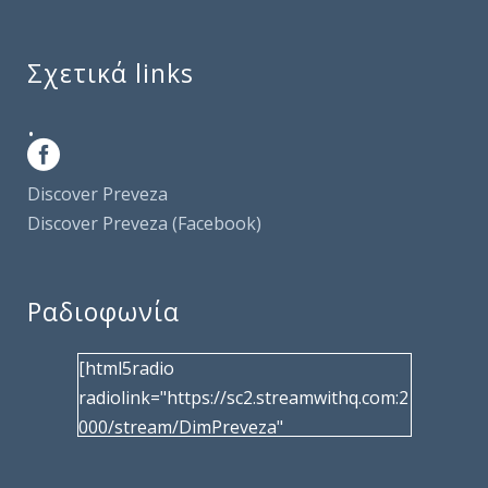
Σχετικά links
.
Discover Preveza
Discover Preveza (Facebook)
Ραδιοφωνία
[html5radio
radiolink="https://sc2.streamwithq.com:2
000/stream/DimPreveza"
radiotype="shoutcast2" bcolor="40566d"
frameborder="0" image="/wp-