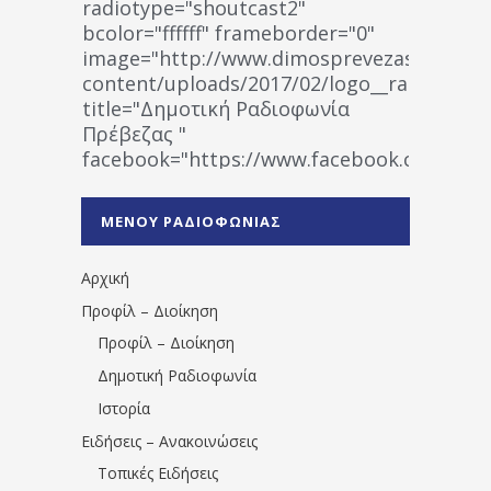
radiotype="shoutcast2"
bcolor="ffffff" frameborder="0"
image="http://www.dimosprevezas.gr/wp-
content/uploads/2017/02/logo__radiofonias
title="Δημοτική Ραδιοφωνία
Πρέβεζας "
facebook="https://www.facebook.co
%CE%A1%CE%B1%CE%B4%CE%B9%CE%BF%
%CE%A0%CF%81%CE%AD%CE%B2%CE%B5%
ΜΕΝΟΥ ΡΑΔΙΟΦΩΝΙΑΣ
1531194763766854/" artist="" ]
Αρχική
Προφίλ – Διοίκηση
Προφίλ – Διοίκηση
Δημοτική Ραδιοφωνία
Ιστορία
Ειδήσεις – Ανακοινώσεις
Τοπικές Ειδήσεις