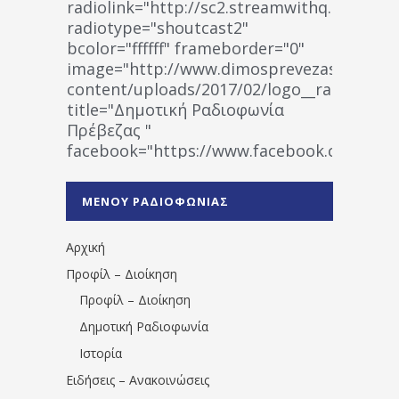
radiolink="http://sc2.streamwithq.com:802
radiotype="shoutcast2"
bcolor="ffffff" frameborder="0"
image="http://www.dimosprevezas.gr/wp-
content/uploads/2017/02/logo__radiofonias
title="Δημοτική Ραδιοφωνία
Πρέβεζας "
facebook="https://www.facebook.co
%CE%A1%CE%B1%CE%B4%CE%B9%CE%BF%
%CE%A0%CF%81%CE%AD%CE%B2%CE%B5%
ΜΕΝΟΥ ΡΑΔΙΟΦΩΝΙΑΣ
1531194763766854/" artist="" ]
Αρχική
Προφίλ – Διοίκηση
Προφίλ – Διοίκηση
Δημοτική Ραδιοφωνία
Ιστορία
Ειδήσεις – Ανακοινώσεις