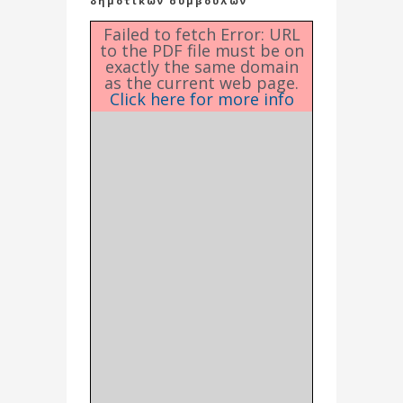
δημοτικών συμβούλων
Failed to fetch Error: URL
to the PDF file must be on
exactly the same domain
as the current web page.
Click here for more info