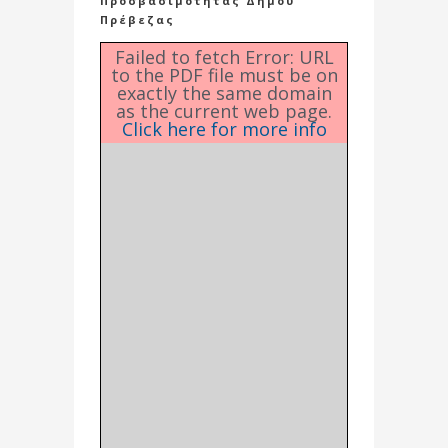
Προσβασιμότητας Δήμου
Πρέβεζας
Failed to fetch Error: URL
to the PDF file must be on
exactly the same domain
as the current web page.
Click here for more info