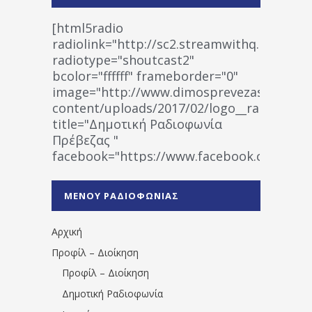
[html5radio
radiolink="http://sc2.streamwithq.com:802
radiotype="shoutcast2"
bcolor="ffffff" frameborder="0"
image="http://www.dimosprevezas.gr/wp-
content/uploads/2017/02/logo__radiofonias
title="Δημοτική Ραδιοφωνία
Πρέβεζας "
facebook="https://www.facebook.co
%CE%A1%CE%B1%CE%B4%CE%B9%CE%BF%
%CE%A0%CF%81%CE%AD%CE%B2%CE%B5%
ΜΕΝΟΥ ΡΑΔΙΟΦΩΝΙΑΣ
1531194763766854/" artist="" ]
Αρχική
Προφίλ – Διοίκηση
Προφίλ – Διοίκηση
Δημοτική Ραδιοφωνία