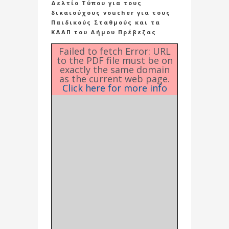
Δελτίο Τύπου για τους
δικαιούχους voucher για τους
Παιδικούς Σταθμούς και τα
ΚΔΑΠ του Δήμου Πρέβεζας
Failed to fetch Error: URL
to the PDF file must be on
exactly the same domain
as the current web page.
Click here for more info