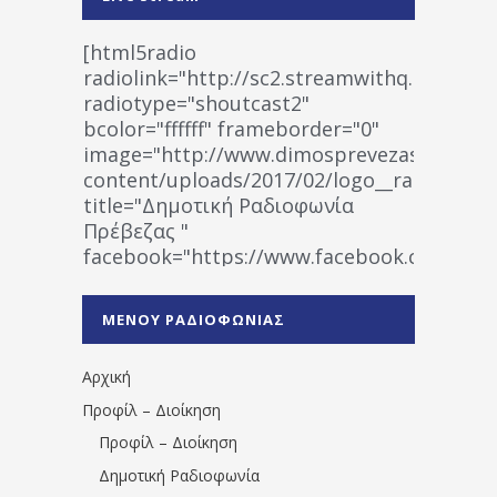
[html5radio
radiolink="http://sc2.streamwithq.com:802
radiotype="shoutcast2"
bcolor="ffffff" frameborder="0"
image="http://www.dimosprevezas.gr/wp-
content/uploads/2017/02/logo__radiofonias
title="Δημοτική Ραδιοφωνία
Πρέβεζας "
facebook="https://www.facebook.co
%CE%A1%CE%B1%CE%B4%CE%B9%CE%BF%
%CE%A0%CF%81%CE%AD%CE%B2%CE%B5%
ΜΕΝΟΥ ΡΑΔΙΟΦΩΝΙΑΣ
1531194763766854/" artist="" ]
Αρχική
Προφίλ – Διοίκηση
Προφίλ – Διοίκηση
Δημοτική Ραδιοφωνία