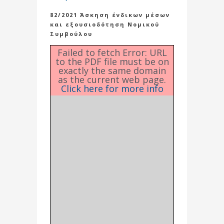
82/2021 Άσκηση ένδικων μέσων
και εξουσιοδότηση Νομικού
Συμβούλου
Failed to fetch Error: URL
to the PDF file must be on
exactly the same domain
as the current web page.
Click here for more info