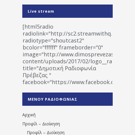
Live stream
[html5radio
radiolink="http://sc2.streamwithq.com:802
radiotype="shoutcast2"
bcolor="ffffff" frameborder="0"
image="http://www.dimosprevezas.gr/wp-
content/uploads/2017/02/logo__radiofonias
title="Δημοτική Ραδιοφωνία
Πρέβεζας "
facebook="https://www.facebook.co
%CE%A1%CE%B1%CE%B4%CE%B9%CE%BF%
%CE%A0%CF%81%CE%AD%CE%B2%CE%B5%
ΜΕΝΟΥ ΡΑΔΙΟΦΩΝΙΑΣ
1531194763766854/" artist="" ]
Αρχική
Προφίλ – Διοίκηση
Προφίλ – Διοίκηση