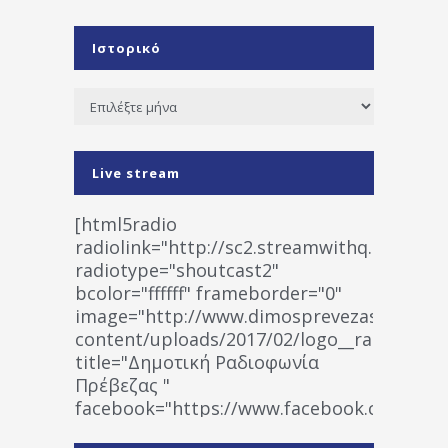
Ιστορικό
Ιστορικό
Live stream
[html5radio
radiolink="http://sc2.streamwithq.com:802
radiotype="shoutcast2"
bcolor="ffffff" frameborder="0"
image="http://www.dimosprevezas.gr/wp-
content/uploads/2017/02/logo__radiofonias
title="Δημοτική Ραδιοφωνία
Πρέβεζας "
facebook="https://www.facebook.co
%CE%A1%CE%B1%CE%B4%CE%B9%CE%BF%