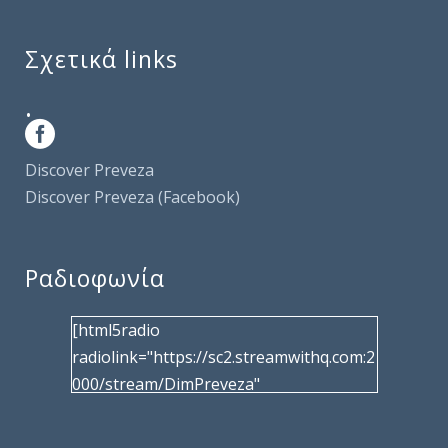
Σχετικά links
.
Discover Preveza
Discover Preveza (Facebook)
Ραδιοφωνία
[html5radio
radiolink="https://sc2.streamwithq.com:2
000/stream/DimPreveza"
radiotype="shoutcast2" bcolor="40566d"
frameborder="0" image="/wp-