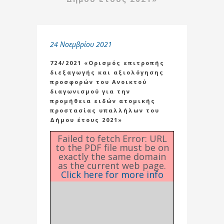
24 Νοεμβρίου 2021
724/2021 «Ορισμός επιτροπής
διεξαγωγής και αξιολόγησης
προσφορών του Ανοικτού
διαγωνισμού για την
προμήθεια ειδών ατομικής
προστασίας υπαλλήλων του
Δήμου έτους 2021»
Failed to fetch Error: URL
to the PDF file must be on
exactly the same domain
as the current web page.
Click here for more info