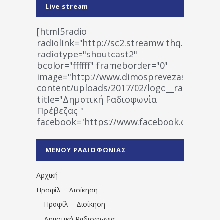
Live stream
[html5radio
radiolink="http://sc2.streamwithq.com:802
radiotype="shoutcast2"
bcolor="ffffff" frameborder="0"
image="http://www.dimosprevezas.gr/wp-
content/uploads/2017/02/logo__radiofonias
title="Δημοτική Ραδιοφωνία
Πρέβεζας "
facebook="https://www.facebook.co
%CE%A1%CE%B1%CE%B4%CE%B9%CE%BF%
%CE%A0%CF%81%CE%AD%CE%B2%CE%B5%
ΜΕΝΟΥ ΡΑΔΙΟΦΩΝΙΑΣ
1531194763766854/" artist="" ]
Αρχική
Προφίλ – Διοίκηση
Προφίλ – Διοίκηση
Δημοτική Ραδιοφωνία