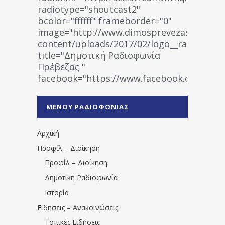
radiotype="shoutcast2"
bcolor="ffffff" frameborder="0"
image="http://www.dimosprevezas.gr/wp-
content/uploads/2017/02/logo__radiofonias
title="Δημοτική Ραδιοφωνία
Πρέβεζας "
facebook="https://www.facebook.co
%CE%A1%CE%B1%CE%B4%CE%B9%CE%BF%
%CE%A0%CF%81%CE%AD%CE%B2%CE%B5%
ΜΕΝΟΥ ΡΑΔΙΟΦΩΝΙΑΣ
1531194763766854/" artist="" ]
Αρχική
Προφίλ – Διοίκηση
Προφίλ – Διοίκηση
Δημοτική Ραδιοφωνία
Ιστορία
Ειδήσεις – Ανακοινώσεις
Τοπικές Ειδήσεις