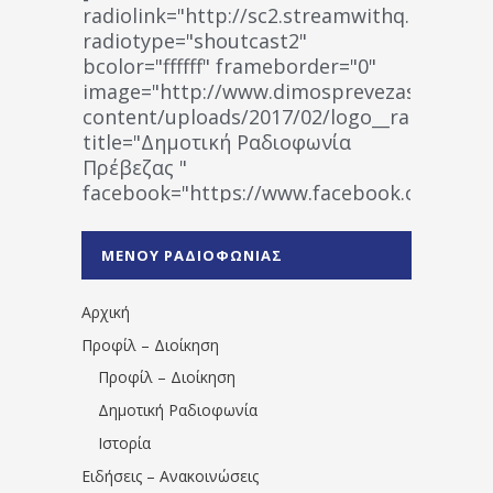
radiolink="http://sc2.streamwithq.com:802
radiotype="shoutcast2"
bcolor="ffffff" frameborder="0"
image="http://www.dimosprevezas.gr/wp-
content/uploads/2017/02/logo__radiofonias
title="Δημοτική Ραδιοφωνία
Πρέβεζας "
facebook="https://www.facebook.co
%CE%A1%CE%B1%CE%B4%CE%B9%CE%BF%
%CE%A0%CF%81%CE%AD%CE%B2%CE%B5%
ΜΕΝΟΥ ΡΑΔΙΟΦΩΝΙΑΣ
1531194763766854/" artist="" ]
Αρχική
Προφίλ – Διοίκηση
Προφίλ – Διοίκηση
Δημοτική Ραδιοφωνία
Ιστορία
Ειδήσεις – Ανακοινώσεις