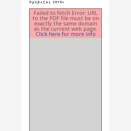
Πρέβεζας 2019»
Failed to fetch Error: URL
to the PDF file must be on
exactly the same domain
as the current web page.
Click here for more info