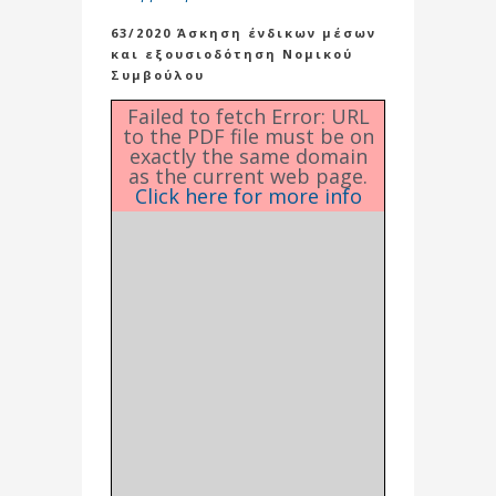
63/2020 Άσκηση ένδικων μέσων
και εξουσιοδότηση Νομικού
Συμβούλου
Failed to fetch Error: URL
to the PDF file must be on
exactly the same domain
as the current web page.
Click here for more info