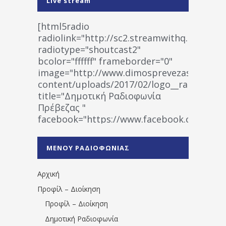
Live stream
[html5radio
radiolink="http://sc2.streamwithq.com:802
radiotype="shoutcast2"
bcolor="ffffff" frameborder="0"
image="http://www.dimosprevezas.gr/wp-
content/uploads/2017/02/logo__radiofonias
title="Δημοτική Ραδιοφωνία
Πρέβεζας "
facebook="https://www.facebook.co
%CE%A1%CE%B1%CE%B4%CE%B9%CE%BF%
%CE%A0%CF%81%CE%AD%CE%B2%CE%B5%
ΜΕΝΟΥ ΡΑΔΙΟΦΩΝΙΑΣ
1531194763766854/" artist="" ]
Αρχική
Προφίλ – Διοίκηση
Προφίλ – Διοίκηση
Δημοτική Ραδιοφωνία