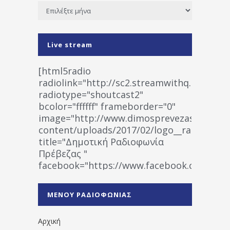
Ιστορικό
Live stream
[html5radio
radiolink="http://sc2.streamwithq.com:802
radiotype="shoutcast2"
bcolor="ffffff" frameborder="0"
image="http://www.dimosprevezas.gr/wp-
content/uploads/2017/02/logo__radiofonias
title="Δημοτική Ραδιοφωνία
Πρέβεζας "
facebook="https://www.facebook.co
%CE%A1%CE%B1%CE%B4%CE%B9%CE%BF%
%CE%A0%CF%81%CE%AD%CE%B2%CE%B5%
ΜΕΝΟΥ ΡΑΔΙΟΦΩΝΙΑΣ
1531194763766854/" artist="" ]
Αρχική