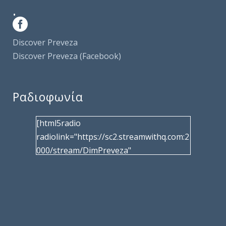
.
Discover Preveza
Discover Preveza (Facebook)
Ραδιοφωνία
[html5radio
radiolink="https://sc2.streamwithq.com:2
000/stream/DimPreveza"
radiotype="shoutcast2" bcolor="40566d"
frameborder="0" image="/wp-
content/uploads/2017/02/logo__radiofo
nias.jpg" title="Δημοτική Ραδιοφωνία
Πρέβεζας"