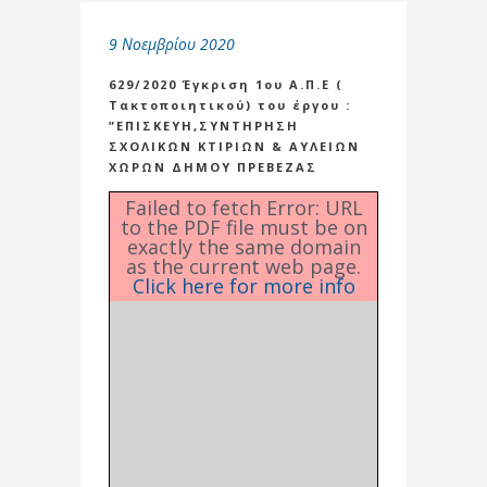
9 Νοεμβρίου 2020
629/2020 Έγκριση 1ου Α.Π.Ε (
Τακτοποιητικού) του έργου :
”ΕΠΙΣΚΕΥΗ,ΣΥΝΤΗΡΗΣΗ
ΣΧΟΛΙΚΩΝ ΚΤΙΡΙΩΝ & ΑΥΛΕΙΩΝ
ΧΩΡΩΝ ΔΗΜΟΥ ΠΡΕΒΕΖΑΣ
Failed to fetch Error: URL
to the PDF file must be on
exactly the same domain
as the current web page.
Click here for more info