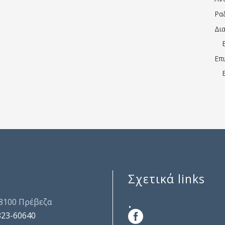
Ρα
Δι
Επ
Σχετικά links
.
48100 Πρέβεζα
823-60640