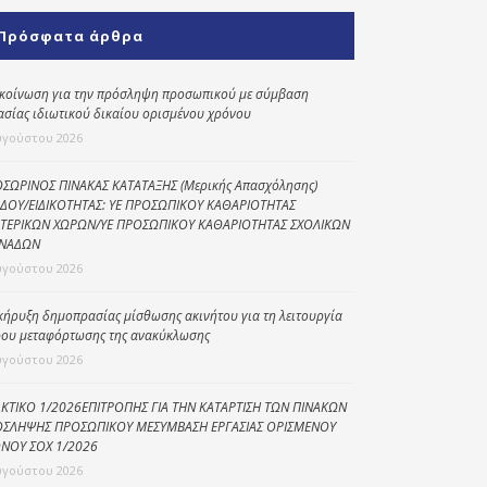
Κοινωνικό
Πρόσφατα άρθρα
παντοπωλείο
Kοινωνικό
κοίνωση για την πρόσληψη προσωπικού με σύμβαση
φαρμακείο
ασίας ιδιωτικού δικαίου ορισμένου χρόνου
υγούστου 2026
Πρόγραμμα
“Βοήθεια στο σπίτι”
ΣΩΡΙΝΟΣ ΠΙΝΑΚΑΣ ΚΑΤΑΤΑΞΗΣ (Μερικής Απασχόλησης)
ΔΟΥ/ΕΙΔΙΚΟΤΗΤΑΣ: ΥΕ ΠΡΟΣΩΠΙΚΟΥ ΚΑΘΑΡΙΟΤΗΤΑΣ
Κέντρο Ημερήσιας
ΤΕΡΙΚΩΝ ΧΩΡΩΝ/ΥΕ ΠΡΟΣΩΠΙΚΟΥ ΚΑΘΑΡΙΟΤΗΤΑΣ ΣΧΟΛΙΚΩΝ
Φροντίδας
ΝΑΔΩΝ
Ηλικιωμένων
υγούστου 2026
(Κ.Η.Φ.Η.) Πρέβεζας
κήρυξη δημοπρασίας μίσθωσης ακινήτου για τη λειτουργία
ου μεταφόρτωσης της ανακύκλωσης
υγούστου 2026
ΚΤΙΚΟ 1/2026ΕΠΙΤΡΟΠΗΣ ΓΙΑ ΤΗΝ ΚΑΤΑΡΤΙΣΗ ΤΩΝ ΠΙΝΑΚΩΝ
ΣΛΗΨΗΣ ΠΡΟΣΩΠΙΚΟΥ ΜΕΣΥΜΒΑΣΗ ΕΡΓΑΣΙΑΣ ΟΡΙΣΜΕΝΟΥ
ΝΟΥ ΣΟΧ 1/2026
υγούστου 2026