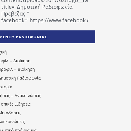
title="Δημοτική Ραδιοφωνία
Πρέβεζας "
facebook="https://www.facebook.com/%CE%9
%CE%A1%CE%B1%CE%B4%CE%B9%CE%BF%CF%86
%CE%A0%CF%81%CE%AD%CE%B2%CE%B5%CE%B6%
ΜΕΝΟΥ ΡΑΔΙΟΦΩΝΙΑΣ
1531194763766854/" artist="" ]
χική
οφίλ – Διοίκηση
Προφίλ – Διοίκηση
Δημοτική Ραδιοφωνία
Ιστορία
δήσεις – Ανακοινώσεις
Τοπικές Ειδήσεις
Μεταδόσεις
Ανακοινώσεις
αλυτικό πρόγραμμα