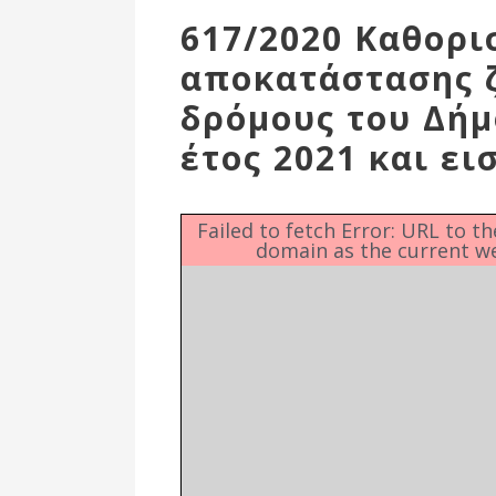
Επιτροπή
617/2020 Καθορι
Δημοτικές
αποκατάστασης 
Ενότητες
δρόμους του Δήμ
έτος 2021 και ει
Failed to fetch Error: URL to t
domain as the current w
Αθλητικές
Υποδομές
Αθλητικές
Εκδηλώσεις