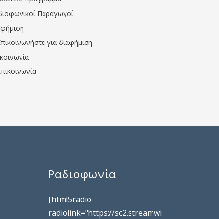
διοφωνικοί Παραγωγοί
αφήμιση
Επικοινωνήστε για διαφήμιση
ικοινωνία
Επικοινωνία
Ραδιοφωνία
[html5radio
radiolink="https://sc2.streamwi