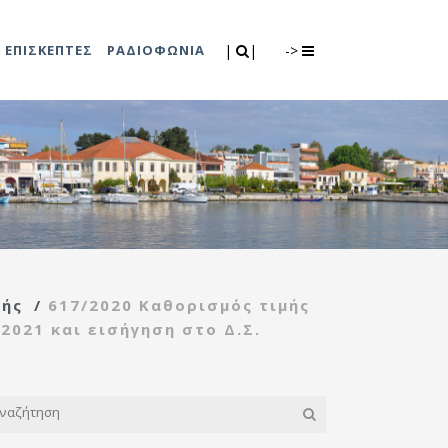
Search
|
|
ΕΠΙΣΚΕΠΤΕΣ
ΡΑΔΙΟΦΩΝΙΑ
|
|
->
0
λιτισμού
Τμήμα Πρόνοιας
7
ικές εκδηλώσεις
Κέντρο
συμβουλευτικής
υποστήριξης
πής
/
617/2020 Καθορισμός τιμής
γυναικών
2021 και εισήγηση στο Δ.Σ.
Κέντρο ανοιχτής
προστασίας
ηλικιωμένων
(Κ.Α.Π.Η.)
Κέντρο κοινότητας