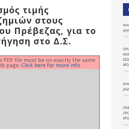
Καθαριότητα και
σμός τιμής
περιβάλλον
ζημιών στους
Δημοτική
αστυνομία
Ανα
ου Πρέβεζας, για το
εργ
Γραφείο εσόδων
7 Α
σήγηση στο Δ.Σ.
Παιδικοί σταθμοί
ΠΡΟ
Πολιτική
ΚΛΑ
he PDF file must be on exactly the same
ΕΣΩ
προστασία
eb page.
Click here for more info
ΜΟ
7 Α
Δια
χώρ
7 Α
ΠΡΑ
ΠΡΟ
ΧΡΟ
6 Α