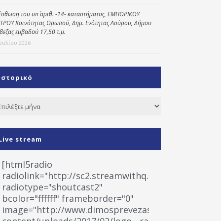
ίσθωση του υπ΄ αριθ. -14- καταστήματος, ΕΜΠΟΡΙΚΟΥ
ΤΡΟΥ Κοινότητας Ωρωπού, Δημ. Ενότητας Λούρου, Δήμου
βεζας εμβαδού 17,50 τ.μ.
Ιουλίου 2026
Ιστορικό
τορικό
Live stream
[html5radio
radiolink="http://sc2.streamwithq.com:8028/stream
radiotype="shoutcast2"
bcolor="ffffff" frameborder="0"
image="http://www.dimosprevezas.gr/wp-
content/uploads/2017/02/logo__radiofonias.jpg"