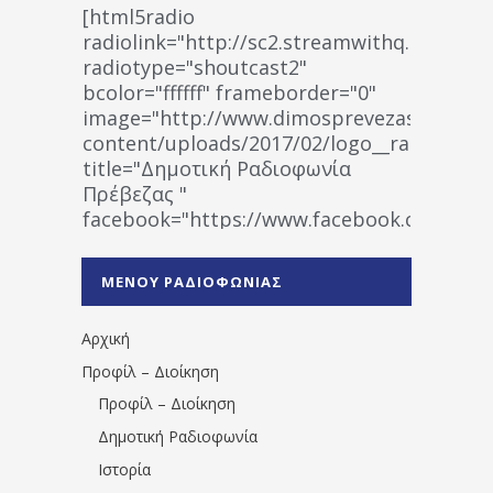
[html5radio
radiolink="http://sc2.streamwithq.com:802
radiotype="shoutcast2"
bcolor="ffffff" frameborder="0"
image="http://www.dimosprevezas.gr/wp-
content/uploads/2017/02/logo__radiofonias
title="Δημοτική Ραδιοφωνία
Πρέβεζας "
facebook="https://www.facebook.co
%CE%A1%CE%B1%CE%B4%CE%B9%CE%BF%
%CE%A0%CF%81%CE%AD%CE%B2%CE%B5%
ΜΕΝΟΥ ΡΑΔΙΟΦΩΝΙΑΣ
1531194763766854/" artist="" ]
Αρχική
Προφίλ – Διοίκηση
Προφίλ – Διοίκηση
Δημοτική Ραδιοφωνία
Ιστορία