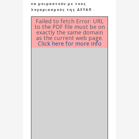
να μοιραστούν με τους
λογαριασμούς της ΔΕΥΑΠ .
Failed to fetch Error: URL
to the PDF file must be on
exactly the same domain
as the current web page.
Click here for more info