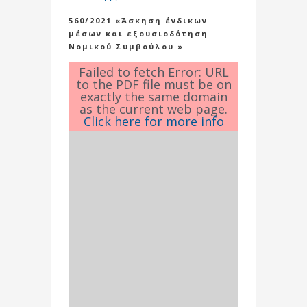
560/2021 «Άσκηση ένδικων
μέσων και εξουσιοδότηση
Νομικού Συμβούλου »
Failed to fetch Error: URL
to the PDF file must be on
exactly the same domain
as the current web page.
Click here for more info