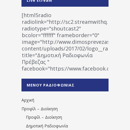
Live stream
[html5radio
radiolink="http://sc2.streamwithq.com:802
radiotype="shoutcast2"
bcolor="ffffff" frameborder="0"
image="http://www.dimosprevezas.gr/wp-
content/uploads/2017/02/logo__radiofonias
title="Δημοτική Ραδιοφωνία
Πρέβεζας "
facebook="https://www.facebook.co
%CE%A1%CE%B1%CE%B4%CE%B9%CE%BF%
%CE%A0%CF%81%CE%AD%CE%B2%CE%B5%
ΜΕΝΟΥ ΡΑΔΙΟΦΩΝΙΑΣ
1531194763766854/" artist="" ]
Αρχική
Προφίλ – Διοίκηση
Προφίλ – Διοίκηση
Δημοτική Ραδιοφωνία