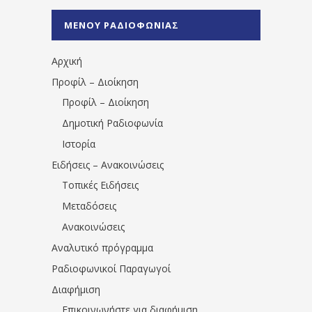
%CE%A1%CE%B1%CE%B4%CE%B9%CE%BF%
%CE%A0%CF%81%CE%AD%CE%B2%CE%B5%
ΜΕΝΟΥ ΡΑΔΙΟΦΩΝΙΑΣ
1531194763766854/" artist="" ]
Αρχική
Προφίλ – Διοίκηση
Προφίλ – Διοίκηση
Δημοτική Ραδιοφωνία
Ιστορία
Ειδήσεις – Ανακοινώσεις
Τοπικές Ειδήσεις
Μεταδόσεις
Ανακοινώσεις
Αναλυτικό πρόγραμμα
Ραδιοφωνικοί Παραγωγοί
Διαφήμιση
Επικοινωνήστε για διαφήμιση