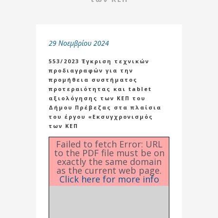
29 Νοεμβρίου 2024
553/2023 Έγκριση τεχνικών
προδιαγραφών για την
προμήθεια συστήματος
προτεραιότητας και tablet
αξιολόγησης των ΚΕΠ του
Δήμου Πρέβεζας στα πλαίσια
του έργου «Εκσυγχρονισμός
των ΚΕΠ
Failed to fetch Error: URL
to the PDF file must be on
exactly the same domain
as the current web page.
Click here for more info