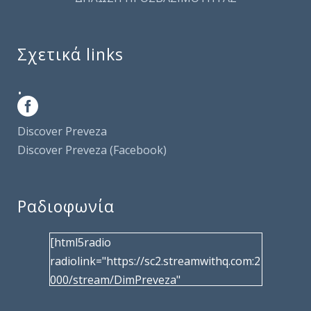
Σχετικά links
.
Discover Preveza
Discover Preveza (Facebook)
Ραδιοφωνία
[html5radio
radiolink="https://sc2.streamwithq.com:2
000/stream/DimPreveza"
radiotype="shoutcast2" bcolor="40566d"