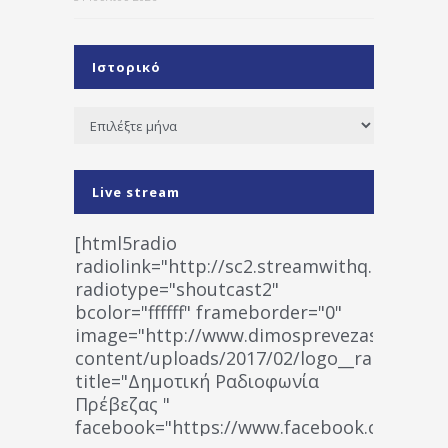
Ιστορικό
Ιστορικό
Live stream
[html5radio
radiolink="http://sc2.streamwithq.com:802
radiotype="shoutcast2"
bcolor="ffffff" frameborder="0"
image="http://www.dimosprevezas.gr/wp-
content/uploads/2017/02/logo__radiofonias
title="Δημοτική Ραδιοφωνία
Πρέβεζας "
facebook="https://www.facebook.co