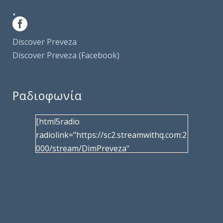
.
Discover Preveza
Discover Preveza (Facebook)
Ραδιοφωνία
[html5radio
radiolink="https://sc2.streamwithq.com:2
000/stream/DimPreveza"
radiotype="shoutcast2" bcolor="40566d"
frameborder="0" image="/wp-
content/uploads/2017/02/logo__radiofo
nias.jpg" title="Δημοτική Ραδιοφωνία
Πρέβεζας"