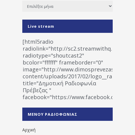
Ιστορικό
Live stream
[html5radio
radiolink="http://sc2.streamwithq.com:802
radiotype="shoutcast2"
bcolor="ffffff" frameborder="0"
image="http://www.dimosprevezas.gr/wp-
content/uploads/2017/02/logo__radiofonias
title="Δημοτική Ραδιοφωνία
Πρέβεζας "
facebook="https://www.facebook.co
%CE%A1%CE%B1%CE%B4%CE%B9%CE%BF%
%CE%A0%CF%81%CE%AD%CE%B2%CE%B5%
ΜΕΝΟΥ ΡΑΔΙΟΦΩΝΙΑΣ
1531194763766854/" artist="" ]
Αρχική