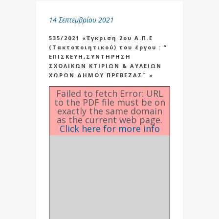
14 Σεπτεμβρίου 2021
535/2021 «Έγκριση 2ου Α.Π.Ε
(Τακτοποιητικού) του έργου : ”
ΕΠΙΣΚΕΥΗ,ΣΥΝΤΗΡΗΣΗ
ΣΧΟΛΙΚΩΝ ΚΤΙΡΙΩΝ & ΑΥΛΕΙΩΝ
ΧΩΡΩΝ ΔΗΜΟΥ ΠΡΕΒΕΖΑΣ¨ »
Failed to fetch Error: URL
to the PDF file must be on
exactly the same domain
as the current web page.
Click here for more info