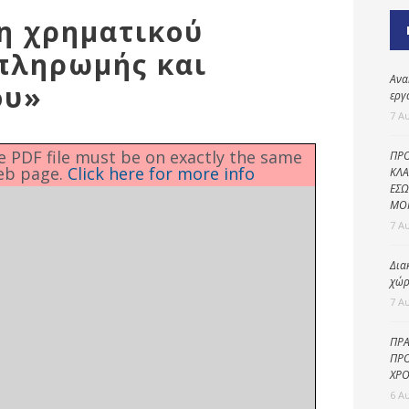
Καθαριότητα και
η χρηματικού
περιβάλλον
πληρωμής και
Δημοτική
αστυνομία
Ανα
ου»
εργ
Γραφείο εσόδων
7 Α
Παιδικοί σταθμοί
he PDF file must be on exactly the same
ΠΡΟ
eb page.
Click here for more info
Πολιτική
ΚΛΑ
ΕΣΩ
προστασία
ΜΟ
7 Α
Δια
χώρ
7 Α
ΠΡΑ
ΠΡΟ
ΧΡΟ
6 Α