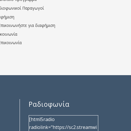
διοφωνικοί Παραγωγοί
αφήμιση
Επικοινωνήστε για διαφήμιση
ικοινωνία
Επικοινωνία
Ραδιοφωνία
[html5radio
radiolink="https://sc2.streamwi