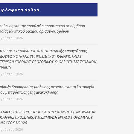
Κοινωνικό
Πρόσφατα άρθρα
παντοπωλείο
Kοινωνικό
κοίνωση για την πρόσληψη προσωπικού με σύμβαση
φαρμακείο
ασίας ιδιωτικού δικαίου ορισμένου χρόνου
υγούστου 2026
Πρόγραμμα
“Βοήθεια στο σπίτι”
ΣΩΡΙΝΟΣ ΠΙΝΑΚΑΣ ΚΑΤΑΤΑΞΗΣ (Μερικής Απασχόλησης)
ΔΟΥ/ΕΙΔΙΚΟΤΗΤΑΣ: ΥΕ ΠΡΟΣΩΠΙΚΟΥ ΚΑΘΑΡΙΟΤΗΤΑΣ
Κέντρο Ημερήσιας
ΤΕΡΙΚΩΝ ΧΩΡΩΝ/ΥΕ ΠΡΟΣΩΠΙΚΟΥ ΚΑΘΑΡΙΟΤΗΤΑΣ ΣΧΟΛΙΚΩΝ
Φροντίδας
ΝΑΔΩΝ
Ηλικιωμένων
υγούστου 2026
(Κ.Η.Φ.Η.) Πρέβεζας
κήρυξη δημοπρασίας μίσθωσης ακινήτου για τη λειτουργία
ου μεταφόρτωσης της ανακύκλωσης
υγούστου 2026
ΚΤΙΚΟ 1/2026ΕΠΙΤΡΟΠΗΣ ΓΙΑ ΤΗΝ ΚΑΤΑΡΤΙΣΗ ΤΩΝ ΠΙΝΑΚΩΝ
ΣΛΗΨΗΣ ΠΡΟΣΩΠΙΚΟΥ ΜΕΣΥΜΒΑΣΗ ΕΡΓΑΣΙΑΣ ΟΡΙΣΜΕΝΟΥ
ΝΟΥ ΣΟΧ 1/2026
υγούστου 2026