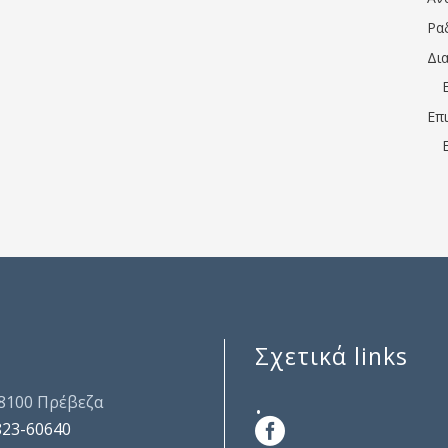
Ρα
Δι
Επ
Σχετικά links
.
48100 Πρέβεζα
823-60640