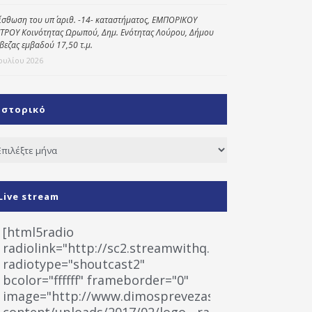
ίσθωση του υπ΄ αριθ. -14- καταστήματος, ΕΜΠΟΡΙΚΟΥ
ΤΡΟΥ Κοινότητας Ωρωπού, Δημ. Ενότητας Λούρου, Δήμου
βεζας εμβαδού 17,50 τ.μ.
Ιουλίου 2026
Ιστορικό
τορικό
Live stream
[html5radio
radiolink="http://sc2.streamwithq.com:8028/stream
radiotype="shoutcast2"
bcolor="ffffff" frameborder="0"
image="http://www.dimosprevezas.gr/wp-
content/uploads/2017/02/logo__radiofonias.jpg"