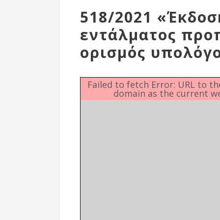
Επιτροπή
518/2021 «Έκδοσ
Δημοτικές
εντάλματος προ
Ενότητες
ορισμός υπολόγ
Failed to fetch Error: URL to t
domain as the current w
Αθλητικές
Υποδομές
Αθλητικές
Εκδηλώσεις