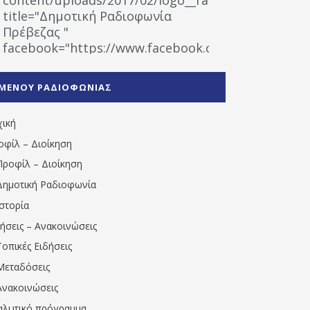
title="Δημοτική Ραδιοφωνία
Πρέβεζας "
facebook="https://www.facebook.com/%CE%9
%CE%A1%CE%B1%CE%B4%CE%B9%CE%BF%CF%86
%CE%A0%CF%81%CE%AD%CE%B2%CE%B5%CE%B6%
ΜΕΝΟΥ ΡΑΔΙΟΦΩΝΙΑΣ
1531194763766854/" artist="" ]
χική
οφίλ – Διοίκηση
Προφίλ – Διοίκηση
Δημοτική Ραδιοφωνία
Ιστορία
δήσεις – Ανακοινώσεις
Τοπικές Ειδήσεις
Μεταδόσεις
Ανακοινώσεις
αλυτικό πρόγραμμα