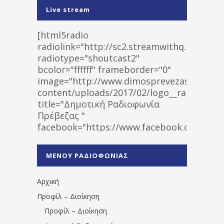
Live stream
[html5radio
radiolink="http://sc2.streamwithq.com:802
radiotype="shoutcast2"
bcolor="ffffff" frameborder="0"
image="http://www.dimosprevezas.gr/wp-
content/uploads/2017/02/logo__radiofonias
title="Δημοτική Ραδιοφωνία
Πρέβεζας "
facebook="https://www.facebook.co
%CE%A1%CE%B1%CE%B4%CE%B9%CE%BF%
%CE%A0%CF%81%CE%AD%CE%B2%CE%B5%
ΜΕΝΟΥ ΡΑΔΙΟΦΩΝΙΑΣ
1531194763766854/" artist="" ]
Αρχική
Προφίλ – Διοίκηση
Προφίλ – Διοίκηση