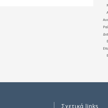
Αν
Ρα
Δι
Επ
Σχετικά links