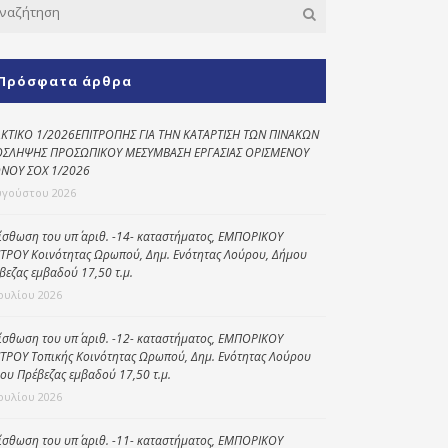
Κοινωνικό
παντοπωλείο
Πρόσφατα άρθρα
Kοινωνικό
φαρμακείο
ΚΤΙΚΟ 1/2026ΕΠΙΤΡΟΠΗΣ ΓΙΑ ΤΗΝ ΚΑΤΑΡΤΙΣΗ ΤΩΝ ΠΙΝΑΚΩΝ
Πρόγραμμα
ΣΛΗΨΗΣ ΠΡΟΣΩΠΙΚΟΥ ΜΕΣΥΜΒΑΣΗ ΕΡΓΑΣΙΑΣ ΟΡΙΣΜΕΝΟΥ
“Βοήθεια στο σπίτι”
ΝΟΥ ΣΟΧ 1/2026
υγούστου 2026
Κέντρο Ημερήσιας
Φροντίδας
Ηλικιωμένων
ίσθωση του υπ΄ αριθ. -14- καταστήματος, ΕΜΠΟΡΙΚΟΥ
(Κ.Η.Φ.Η.) Πρέβεζας
ΤΡΟΥ Κοινότητας Ωρωπού, Δημ. Ενότητας Λούρου, Δήμου
βεζας εμβαδού 17,50 τ.μ.
Ιουλίου 2026
ίσθωση του υπ΄ αριθ. -12- καταστήματος, ΕΜΠΟΡΙΚΟΥ
ΤΡΟΥ Τοπικής Κοινότητας Ωρωπού, Δημ. Ενότητας Λούρου
ου Πρέβεζας εμβαδού 17,50 τ.μ.
Ιουλίου 2026
ίσθωση του υπ΄ αριθ. -11- καταστήματος, ΕΜΠΟΡΙΚΟΥ