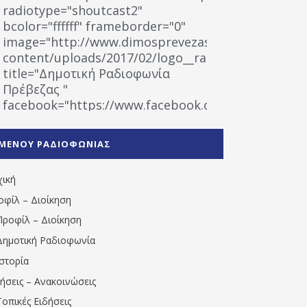
radiotype="shoutcast2"
bcolor="ffffff" frameborder="0"
image="http://www.dimosprevezas.gr/wp-
content/uploads/2017/02/logo__radiofonias.jpg"
title="Δημοτική Ραδιοφωνία
Πρέβεζας "
facebook="https://www.facebook.com/%CE%9
%CE%A1%CE%B1%CE%B4%CE%B9%CE%BF%CF%86
%CE%A0%CF%81%CE%AD%CE%B2%CE%B5%CE%B6%
ΜΕΝΟΥ ΡΑΔΙΟΦΩΝΙΑΣ
1531194763766854/" artist="" ]
χική
οφίλ – Διοίκηση
Προφίλ – Διοίκηση
Δημοτική Ραδιοφωνία
Ιστορία
δήσεις – Ανακοινώσεις
Τοπικές Ειδήσεις