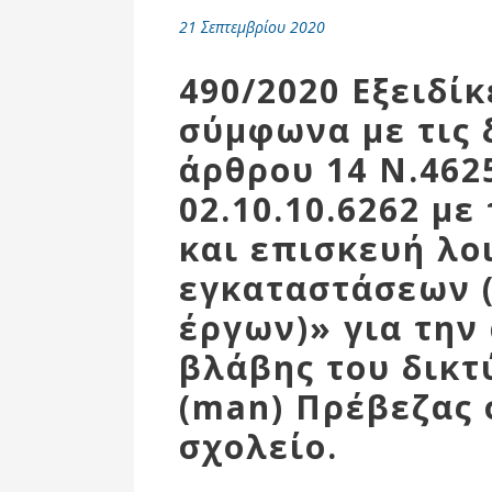
Επιτροπή
21 Σεπτεμβρίου 2020
Δημοτικές
Ενότητες
490/2020 Εξειδί
σύμφωνα με τις 
άρθρου 14 Ν.462
02.10.10.6262 με
και επισκευή λ
εγκαταστάσεων 
έργων)» για την
βλάβης του δικτ
Αθλητικές
Υποδομές
(man) Πρέβεζας 
Αθλητικές
σχολείο.
Εκδηλώσεις