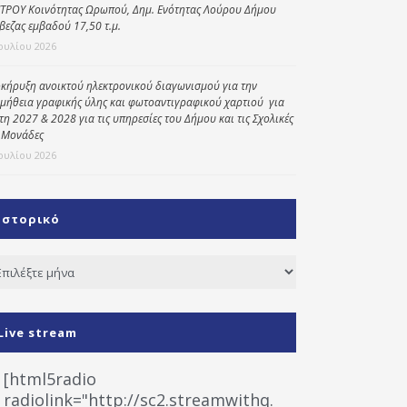
ΤΡΟΥ Κοινότητας Ωρωπού, Δημ. Ενότητας Λούρου Δήμου
βεζας εμβαδού 17,50 τ.μ.
Ιουλίου 2026
κήρυξη ανοικτού ηλεκτρονικού διαγωνισμού για την
μήθεια γραφικής ύλης και φωτοαντιγραφικού χαρτιού για
έτη 2027 & 2028 για τις υπηρεσίες του Δήμου και τις Σχολικές
 Μονάδες
Ιουλίου 2026
Ιστορικό
τορικό
Live stream
[html5radio
radiolink="http://sc2.streamwithq.com:8028/stream