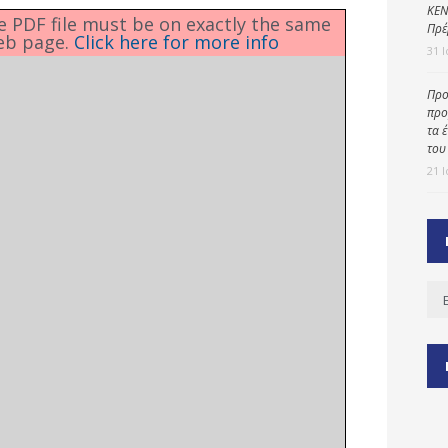
ΚΕΝ
he PDF file must be on exactly the same
Πρέ
eb page.
Click here for more info
31 
ύ
Προ
ζας
προ
τα 
ίου
του
21 
Ισ