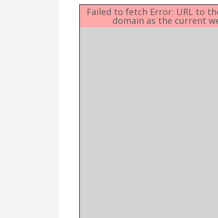
Δημοτική
Βιβλιοθήκη
Failed to fetch Error: URL to t
domain as the current w
Δίκτυο
Εθελοντισμο
Δήμου Πρέβε
Κέντρο δια β
Μάθησης