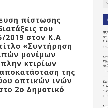
Καθαριότητα και
περιβάλλον
Δημοτική
κευση πίστωσης
αστυνομία
διατάξεις του
Γραφείο εσόδων
ΠΡΑ
5/2019 στον Κ.Α
Παιδικοί σταθμοί
ΠΡΟ
ΧΡΟ
 τίτλο «Συντήρηση
Πολιτική
6 Α
προστασία
οιπών μονίμων
Εκμ
(πλην κτιρίων
ΚΕΝ
Πρέ
 αποκατάσταση της
31 
ύου οπτικών ινών
Εκμ
ΚΕΝ
στο 2ο Δημοτικό
Δήμ
31 
Εκμ