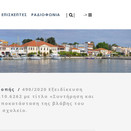
Search
|
|
ΕΠΙΣΚΕΠΤΕΣ
ΡΑΔΙΟΦΩΝΙΑ
|
|
->
0
λιτισμού
Τμήμα Πρόνοιας
7
ικές εκδηλώσεις
Κέντρο
συμβουλευτικής
υποστήριξης
ροπής
/
490/2020 Εξειδίκευση
γυναικών
.10.6262 με τίτλο «Συντήρηση και
Κέντρο ανοιχτής
αποκατάσταση της βλάβης του
προστασίας
 σχολείο.
ηλικιωμένων
(Κ.Α.Π.Η.)
Κέντρο κοινότητας