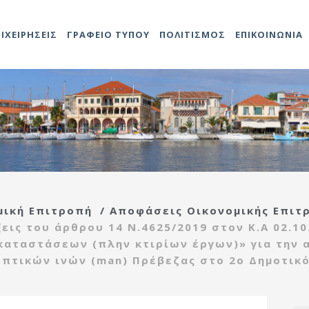
ΠΙΧΕΙΡΗΣΕΙΣ
ΓΡΑΦΕΙΟ ΤΥΠΟΥ
ΠΟΛΙΤΙΣΜΟΣ
ΕΠΙΚΟΙΝΩΝΙΑ
Αντιδήμαρχοι
Προκηρύξεις
Άδειες καταστημάτων
Αναρτήσεις
Video
Ληξιαρχείο
2014-202
Δομές Πο
ο
ης
Προσλήψεων
Γενικός
Προκηρύξεις – Διαγωνισμοί
Δημοτολόγιο
2021-202
Πολιτιστ
τροπή
Γραμματέας
Ανακοινώσεις
Τεχνική υπηρεσία
ας
Υπηρεσιών Δήμου
ής
Εντεταλμένοι
Κέντρο
μική Επιτροπή
/
Αποφάσεις Οικονομικής Επιτ
Σύμβουλοι
Αναρτήσεις
εξυπηρέτησης
τροπή
Διάφορες
ις του άρθρου 14 Ν.4625/2019 στον Κ.Α 02.10
ίδας
Οργανόγραμμα
πολιτών(ΚΕΠ)
ιας
καταστάσεων (πλην κτιρίων έργων)» για την 
Πρέβεζας
οπτικών ινών (man) Πρέβεζας στο 2ο Δημοτικό
Πολεοδομία
ρευσης
Λαϊκές αγορές