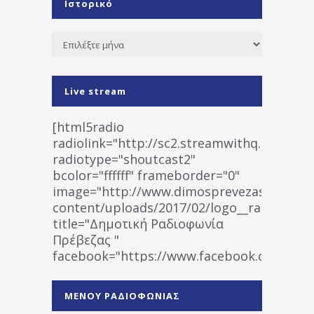
Ιστορικό
Ιστορικό
Live stream
[html5radio
radiolink="http://sc2.streamwithq.com:802
radiotype="shoutcast2"
bcolor="ffffff" frameborder="0"
image="http://www.dimosprevezas.gr/wp-
content/uploads/2017/02/logo__radiofonias
title="Δημοτική Ραδιοφωνία
Πρέβεζας "
facebook="https://www.facebook.co
%CE%A1%CE%B1%CE%B4%CE%B9%CE%BF%
%CE%A0%CF%81%CE%AD%CE%B2%CE%B5%
ΜΕΝΟΥ ΡΑΔΙΟΦΩΝΙΑΣ
1531194763766854/" artist="" ]