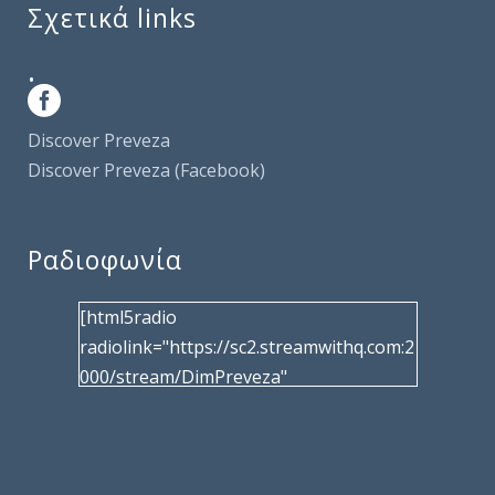
Σχετικά links
.
Discover Preveza
Discover Preveza (Facebook)
Ραδιοφωνία
[html5radio
radiolink="https://sc2.streamwithq.com:2
000/stream/DimPreveza"
radiotype="shoutcast2" bcolor="40566d"
frameborder="0" image="/wp-
content/uploads/2017/02/logo__radiofo