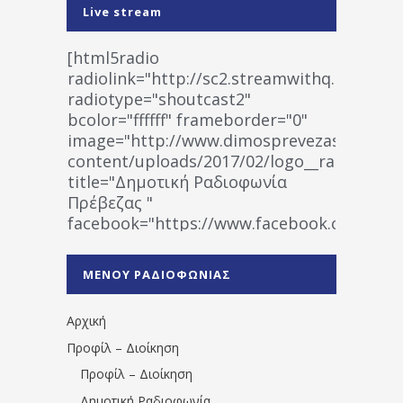
Live stream
[html5radio
radiolink="http://sc2.streamwithq.com:802
radiotype="shoutcast2"
bcolor="ffffff" frameborder="0"
image="http://www.dimosprevezas.gr/wp-
content/uploads/2017/02/logo__radiofonias
title="Δημοτική Ραδιοφωνία
Πρέβεζας "
facebook="https://www.facebook.co
%CE%A1%CE%B1%CE%B4%CE%B9%CE%BF%
%CE%A0%CF%81%CE%AD%CE%B2%CE%B5%
ΜΕΝΟΥ ΡΑΔΙΟΦΩΝΙΑΣ
1531194763766854/" artist="" ]
Αρχική
Προφίλ – Διοίκηση
Προφίλ – Διοίκηση
Δημοτική Ραδιοφωνία