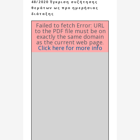
48/2020 Έγκριση συζήτησης
θεμάτων ως προ ημερήσιας
διάταξης
Failed to fetch Error: URL
to the PDF file must be on
exactly the same domain
as the current web page.
Click here for more info